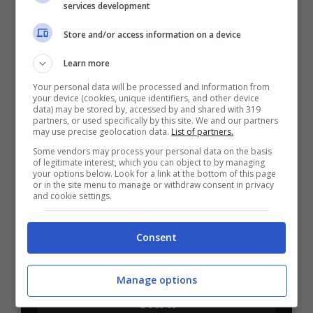
Mostra Informazioni
services development
Store and/or access information on a device
Learn more
Your personal data will be processed and information from
BONUS BENVENUTO LOTTOMATICA: 2050€
your device (cookies, unique identifiers, and other device
Fino a 2050€ bonus scommesse e sport
data) may be stored by, accessed by and shared with 319
partners, or used specifically by this site. We and our partners
Per i nuovi utenti della piattaforma: 100% fino a 50€ in
may use precise geolocation data.
List of partners.
Bonus Scommesse + 100% fino a 2000€ in Bonus
Sport
Some vendors may process your personal data on the basis
of legitimate interest, which you can object to by managing
2050€
your options below. Look for a link at the bottom of this page
or in the site menu to manage or withdraw consent in privacy
and cookie settings.
VERIFICA
Consent
Mostra Informazioni
Manage options
SNAI