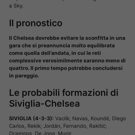
a Sky.
Il pronostico
Il Chelsea dovrebbe evitare la sconfitta in una
gara che si preannuncia molto equilibrata
come quella dell’andata, in cui le reti
complessive verosimilmente saranno meno di
quattro. Il primo tempo potrebbe concludersi
in pareggio.
Le probabili formazioni di
Siviglia-Chelsea
SIVIGLIA (4-3-3):
Vaclík; Navas, Koundé, Diego
Carlos, Rekik; Jordán, Fernando, Rakitić;
Ocampos, De Jong, Munir.