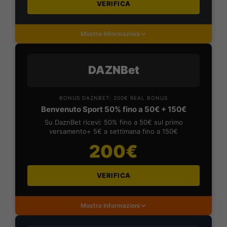
VERIFICA
Mostra Informazioni
DAZNBet
BONUS DAZNBET: 200€ REAL BONUS
Benvenuto Sport 50% fino a 50€ + 150€
Su DaznBet ricevi: 50% fino a 50€ sul primo
versamento+ 5€ a settimana fino a 150€
200€
VERIFICA
Mostra Informazioni