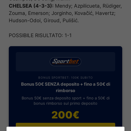
CHELSEA (4-3-3):
Mendy; Azpilicueta, Rüdiger,
Zouma, Emerson; Jorginho, Kovačić, Havertz;
Hudson-Odoi, Giroud, Pulišić.
POSSIBILE RISULTATO: 1-1
BONUS SPORTBET: 100€ SUBITO
Bonus 50€ SENZA deposito + fino a 50€ di
rimborso
Bonus 50€ senza deposito sport + fino a 50€ di
bonus rimborso sul primo deposito
200€
VERIFICA