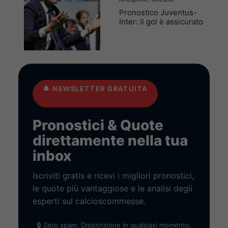
Pronostico Juventus-
Inter: il gol è assicurato
🔔
NEWSLETTER GRATUITA
Pronostici & Quote
direttamente nella tua
inbox
Iscriviti gratis e ricevi i migliori pronostici,
le quote più vantaggiose e le analisi degli
esperti sul calcioscommesse.
🔒 Zero spam. Disiscrizione in qualsiasi momento.