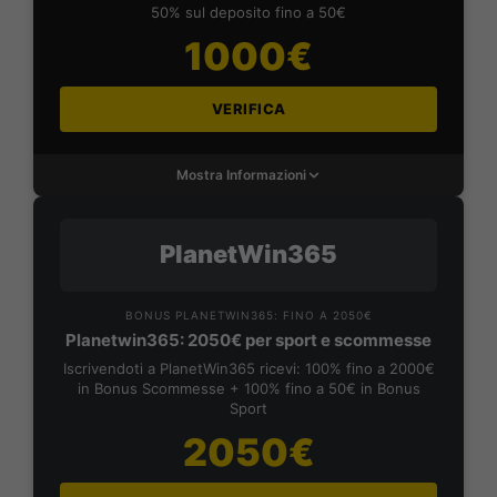
50% sul deposito fino a 50€
1000€
VERIFICA
Mostra Informazioni
PlanetWin365
BONUS PLANETWIN365: FINO A 2050€
Planetwin365: 2050€ per sport e scommesse
Iscrivendoti a PlanetWin365 ricevi: 100% fino a 2000€
in Bonus Scommesse + 100% fino a 50€ in Bonus
Sport
2050€