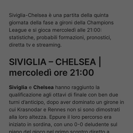
Siviglia-Chelsea è una partita della quinta
giornata della fase a gironi della Champions
League e si gioca mercoledì alle 21:00:
statistiche, probabili formazioni, pronostici,
diretta tv e streaming.
SIVIGLIA – CHELSEA |
mercoledì ore 21:00
Siviglia
e
Chelsea
hanno raggiunto la
qualificazione agli ottavi di finale con ben due
turni d’anticipo, dopo aver dominato un girone in
cui Krasnodar e Rennes non si sono dimostrati
alla loro altezza. Eppure il loro percorso era
iniziato in sordina, con uno 0-0 deludente sul
piano del gioco nel primo scontro diretto a