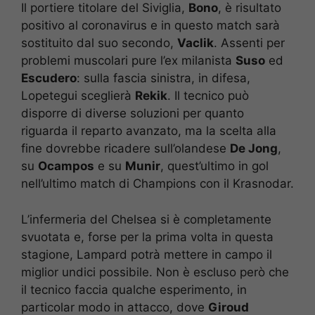
Il portiere titolare del Siviglia,
Bono
, è risultato
positivo al coronavirus e in questo match sarà
sostituito dal suo secondo,
Vaclik
. Assenti per
problemi muscolari pure l’ex milanista
Suso
ed
Escudero
: sulla fascia sinistra, in difesa,
Lopetegui sceglierà
Rekik
. Il tecnico può
disporre di diverse soluzioni per quanto
riguarda il reparto avanzato, ma la scelta alla
fine dovrebbe ricadere sull’olandese
De Jong
,
su
Ocampos
e su
Munir
, quest’ultimo in gol
nell’ultimo match di Champions con il Krasnodar.
L’infermeria del Chelsea si è completamente
svuotata e, forse per la prima volta in questa
stagione, Lampard potrà mettere in campo il
miglior undici possibile. Non è escluso però che
il tecnico faccia qualche esperimento, in
particolar modo in attacco, dove
Giroud