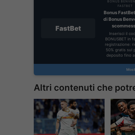
BONUS BENVE
FASTBET
Bonus FastBet
di Bonus Benv
scommes
FastBet
Inserisci il co
BONUSBET in fa
registrazione: ric
50% gratis sul 
deposito fino 
Most
Altri contenuti che potr