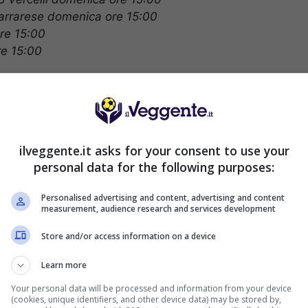
arrarese domenica ore 15:00
re 15:00
e 15:00
n gol per squadra
:00
ilveggente.it asks for your consent to use your
personal data for the following purposes:
Personalised advertising and content, advertising and content
measurement, audience research and services development
S SPORTBET: 100€ SUBITO
200€
NZA deposito + fino a 50€ di
Store and/or access information on a device
rimborso
Learn more
VERIFICA
deposito sport + fino a 50€ di bonus
orso sul primo deposito
Your personal data will be processed and information from your device
(cookies, unique identifiers, and other device data) may be stored by,