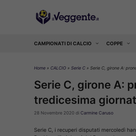
Vai
al
contenuto
CAMPIONATI DI CALCIO
COPPE
Home
»
CALCIO
»
Serie C
»
Serie C, girone A: pron
Serie C, girone A: p
tredicesima giorna
28 Novembre 2020
di
Carmine Caruso
Serie C, i recuperi disputati mercoledì han