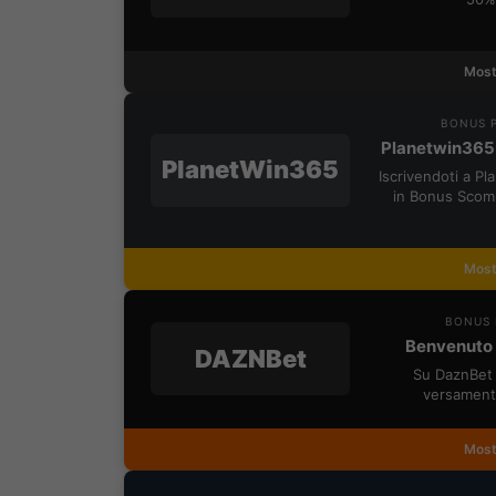
Most
BONUS P
Planetwin365
PlanetWin365
Iscrivendoti a P
in Bonus Scom
Most
BONUS 
Benvenuto 
DAZNBet
Su DaznBet 
versament
Most