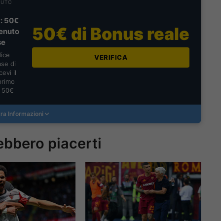
NUTO
: 50€
50€ di Bonus reale
enuto
se
dice
VERIFICA
se di
evi il
primo
a 50€
ra Informazioni
ebbero piacerti