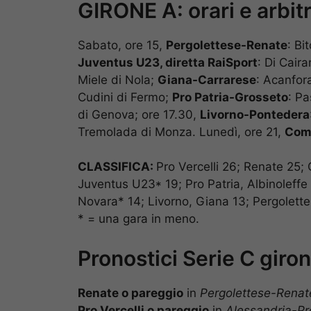
GIRONE A: orari e arbitr
Sabato, ore 15,
Pergolettese-Renate
: Bi
Juventus U23, diretta RaiSport
: Di Caira
Miele di Nola;
Giana-Carrarese
: Acanfor
Cudini di Fermo;
Pro Patria-Grosseto
: Pa
di Genova; ore 17.30,
Livorno-Pontedera
Tremolada di Monza. Lunedì, ore 21,
Com
CLASSIFICA:
Pro Vercelli 26; Renate 25;
Juventus U23* 19; Pro Patria, Albinoleffe
Novara* 14; Livorno, Giana 13; Pergolette
* = una gara in meno.
Pronostici Serie C giron
Renate o pareggio
in
Pergolettese-Renat
Pro Vercelli o pareggio
in
Alessandria-Pr