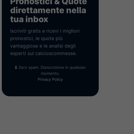
Pronostici & Quote
direttamente nella
tua inbox
Iscriviti gratis e ricevi i migliori
pronostici, le quote più
vantaggiose e le analisi degli
esperti sul calcioscommesse.
🔒 Zero spam. Disiscrizione in qualsiasi
momento.
Privacy Policy