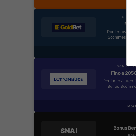
Most
BONUS B
Fino 
Per i nuovi reg
Scommesse + 5
Most
BONUS BE
Fino a 205
Per i nuovi utent
Bonus Scommes
Most
Bonus Ben
SNAI
50% 