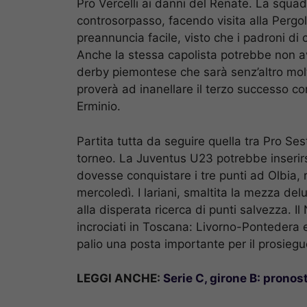
Pro Vercelli ai danni del Renate. La squad
controsorpasso, facendo visita alla Pergo
preannuncia facile, visto che i padroni di
Anche la stessa capolista potrebbe non ave
derby piemontese che sarà senz’altro molt
proverà ad inanellare il terzo successo c
Erminio.
Partita tutta da seguire quella tra Pro Se
torneo. La Juventus U23 potrebbe inserirsi 
dovesse conquistare i tre punti ad Olbia,
mercoledì. I lariani, smaltita la mezza d
alla disperata ricerca di punti salvezza. Il
incrociati in Toscana: Livorno-Pontedera
palio una posta importante per il prosieg
LEGGI ANCHE:
Serie C, girone B: pronos