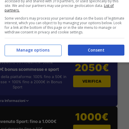
accessed by and shared with 319 partners, or used specifically by this
ra Informazioni
site. We and our partners may use precise geolocation data.
List of
partners.
2050€
ENVENUTO GOLDBET: 2.050€
Some vendors may process your personal data on the basis of legitimate
a 2050€ sport e casino
interest, which you can object to by managing your options below. Look
for a link at the bottom of this page or in the site menu to manage or
istrati: 100% fino a 2.000€ in Bonus
withdraw consent in privacy and cookie settings.
VERIFICA
0% del primo deposito fino a 50€
ra Informazioni
Manage options
Consent
NVENUTO LOTTOMATICA: 2050€
2050€
0€ bonus scommesse e sport
i della piattaforma: 100% fino a 50€ in
VERIFICA
se + 100% fino a 2000€ in Bonus
Sport
ra Informazioni
1000€
venuto Sport: fino a 1.000€
sul deposito fino a 50€