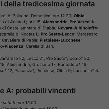
i della tredicesima giornata
tonti di Bologna. Domenica, ore 12.30,
Olbia-
no di Ariano I.; ore 15,
Alessandria-Pro Vercelli
:
a di Castellammare di Stabia;
Novara-Albinoleffe
:
scarella di Nocera I.;
Pro Sesto-Lecco
: Marcenaro
: Cavaliere di Paola;
Pistoiese-Lucchese
:
o-Piacenza
: Carella di Bari.
 Carrarese 22; Lecco 21; Pro Sesto*, Como* 20;
 18; Alessandria, Grosseto 17; Pontedera* 16;
se* 12; Piacenza*, Pistoiese, Olbia 9; Lucchese* 3.
e A: probabili vincenti
e sabato ore 15:00
o Vercelli domenica ore 15:00