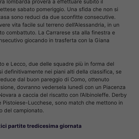
ra lombarda proverà a effettuare subito il
lettese sabato pomeriggio. Una sfida che non si
 casa sono reduci da due sconfitte consecutive.
re vita facile sul terreno dell’Alessandria, in un
o combattuto. La Carrarese sta alla finestra e
onsecutivo giocando in trasferta con la Giana
sto e Lecco, due delle squadre più in forma del
definitivamente nei piani alti della classifica, se
 reduce dal buon pareggio di Como, ottenuto
elusione, dovranno vedersela lunedì con un Piacenza
 Novara a caccia del riscatto con l’Albinoleffe. Derby
 e Pistoiese-Lucchese, sono match che mettono in
uo del campionato.
tici partite tredicesima giornata