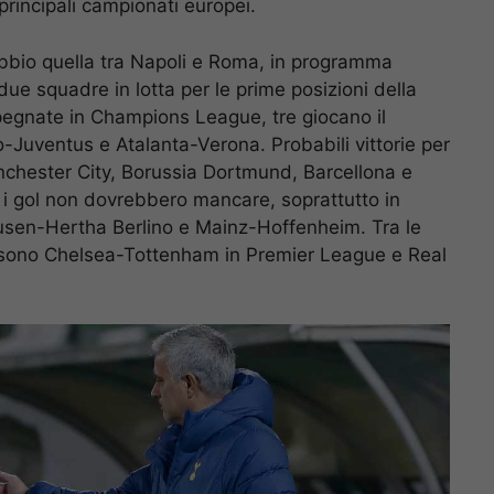
rincipali campionati europei.
dubbio quella tra Napoli e Roma, in programma
ue squadre in lotta per le prime posizioni della
pegnate in Champions League, tre giocano il
-Juventus e Atalanta-Verona. Probabili vittorie per
nchester City, Borussia Dortmund, Barcellona e
 i gol non dovrebbero mancare, soprattutto in
sen-Hertha Berlino e Mainz-Hoffenheim. Tra le
 ci sono Chelsea-Tottenham in Premier League e Real