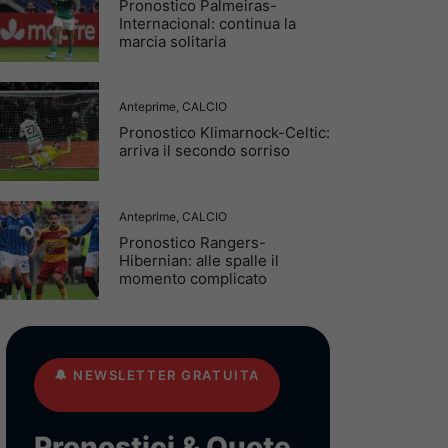
Pronostico Palmeiras-
Internacional: continua la
marcia solitaria
Anteprime
,
CALCIO
Pronostico Klimarnock-Celtic:
arriva il secondo sorriso
Anteprime
,
CALCIO
Pronostico Rangers-
Hibernian: alle spalle il
momento complicato
🔔
NEWSLETTER GRATUITA
Pronostici & Quote