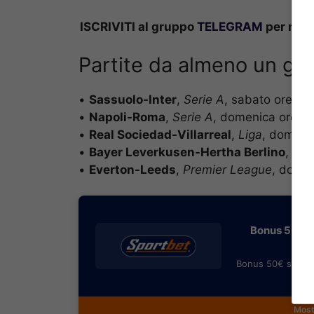
ISCRIVITI al gruppo
TELEGRAM
per rice
C
Partite da almeno un go
•
Sassuolo-Inter
,
Serie A
, sabato ore 15
•
Napoli-Roma
,
Serie A
, domenica ore 2
•
Real Sociedad-Villarreal
,
Liga
, domeni
•
Bayer Leverkusen-Hertha Berlino
,
Bun
•
Everton-Leeds
,
Premier League
, dome
BONU
Bonus 50€ SE
Bonus 50€ senza 
rimb
Most