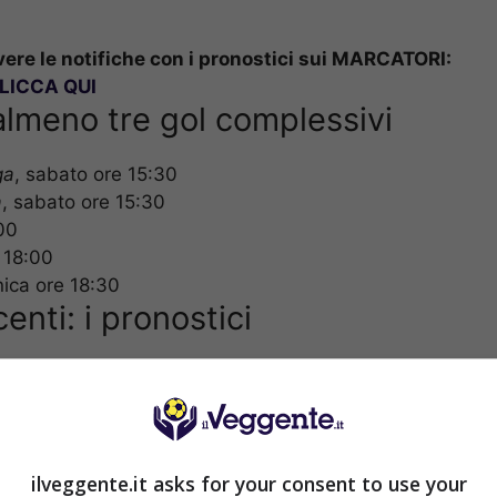
vere le notifiche con i pronostici sui MARCATORI:
LICCA QUI
 almeno tre gol complessivi
ga
, sabato ore 15:30
a
, sabato ore 15:30
00
 18:00
ica ore 18:30
enti: i pronostici
und-Colonia,
Bundesliga
, sabato ore 15:30)
urnley,
Premier League
, sabato ore 16:00)
e A
, sabato ore 18:00)
 Alaves,
Liga
, sabato ore 21:00)
ilveggente.it asks for your consent to use your
a
, domenica ore 14:00)