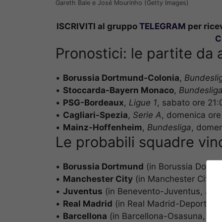
Gareth Bale e José Mourinho (Getty Images)
ISCRIVITI al gruppo
TELEGRAM
per rice
C
Pronostici: le partite da
•
Borussia Dortmund-Colonia
,
Bundesli
•
Stoccarda-Bayern Monaco
,
Bundeslig
•
PSG-Bordeaux
,
Ligue 1
, sabato ore 21:
•
Cagliari-Spezia
,
Serie A
, domenica ore
•
Mainz-Hoffenheim
,
Bundesliga
, domen
Le probabili squadre vinc
•
Borussia Dortmund
(in Borussia Dortm
•
Manchester City
(in Manchester City-B
•
Juventus
(in Benevento-Juventus,
Seri
•
Real Madrid
(in Real Madrid-Deportivo
•
Barcellona
(in Barcellona-Osasuna,
Lig