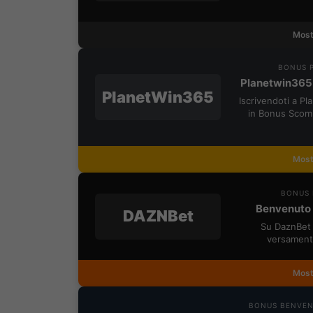
Most
BONUS P
Planetwin365
PlanetWin365
Iscrivendoti a P
in Bonus Scom
Most
BONUS 
Benvenuto 
DAZNBet
Su DaznBet 
versament
Most
BONUS BENVE