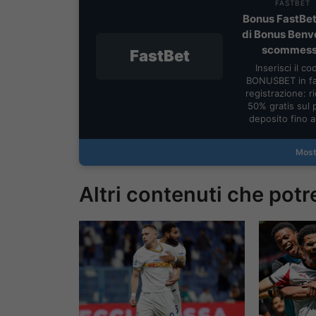
FASTBET
Bonus FastBet
di Bonus Benv
scommes
FastBet
Inserisci il co
BONUSBET in fa
registrazione: ric
50% gratis sul 
deposito fino 
Most
Altri contenuti che potr