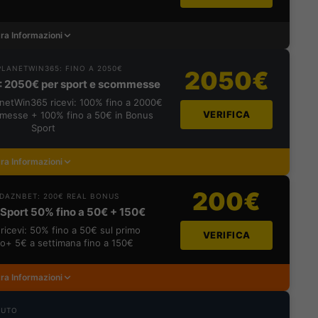
ra Informazioni
LANETWIN365: FINO A 2050€
2050€
: 2050€ per sport e scommesse
lanetWin365 ricevi: 100% fino a 2000€
VERIFICA
messe + 100% fino a 50€ in Bonus
Sport
ra Informazioni
200€
DAZNBET: 200€ REAL BONUS
Sport 50% fino a 50€ + 150€
ricevi: 50% fino a 50€ sul primo
VERIFICA
o+ 5€ a settimana fino a 150€
ra Informazioni
NUTO