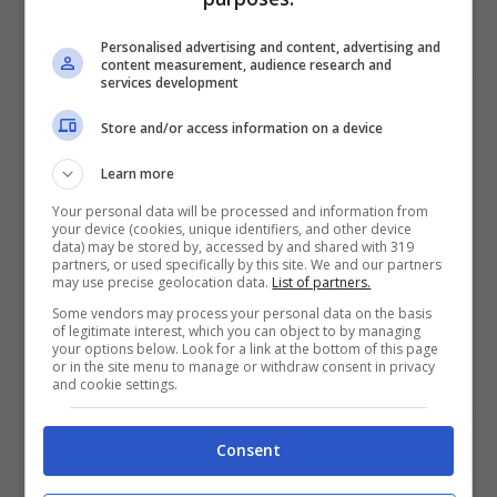
Personalised advertising and content, advertising and
Mostra Informazioni
content measurement, audience research and
services development
SNAI
Store and/or access information on a device
Learn more
Bonus Benvenuto Sport: fino a 1.000€
Your personal data will be processed and information from
50% sul deposito fino a 50€
your device (cookies, unique identifiers, and other device
data) may be stored by, accessed by and shared with 319
1000€
partners, or used specifically by this site. We and our partners
may use precise geolocation data.
List of partners.
Some vendors may process your personal data on the basis
VERIFICA
of legitimate interest, which you can object to by managing
your options below. Look for a link at the bottom of this page
or in the site menu to manage or withdraw consent in privacy
and cookie settings.
Mostra Informazioni
Consent
PlanetWin365