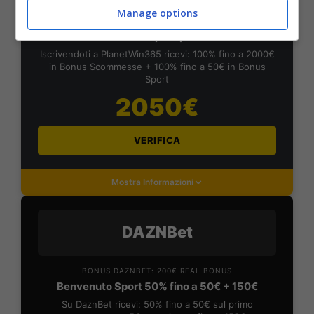
Manage options
BONUS PLANETWIN365: FINO A 2050€
Planetwin365: 2050€ per sport e scommesse
Iscrivendoti a PlanetWin365 ricevi: 100% fino a 2000€
in Bonus Scommesse + 100% fino a 50€ in Bonus
Sport
2050€
VERIFICA
Mostra Informazioni
DAZNBet
BONUS DAZNBET: 200€ REAL BONUS
Benvenuto Sport 50% fino a 50€ + 150€
Su DaznBet ricevi: 50% fino a 50€ sul primo