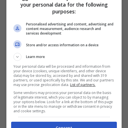
BONUS BENVENUTO GOLDBET: 2.050€
your personal data for the following
Fino a 2050€ sport e casino
purposes:
Per i nuovi registrati: 100% fino a 2.000€ in Bonus
Scommesse + 50% del primo deposito fino a 50€
Personalised advertising and content, advertising and
2050€
content measurement, audience research and
services development
Store and/or access information on a device
VERIFICA
Learn more
Mostra Informazioni
Your personal data will be processed and information from
your device (cookies, unique identifiers, and other device
data) may be stored by, accessed by and shared with 319
partners, or used specifically by this site. We and our partners
may use precise geolocation data.
List of partners.
Some vendors may process your personal data on the basis
of legitimate interest, which you can object to by managing
BONUS BENVENUTO LOTTOMATICA: 2050€
your options below. Look for a link at the bottom of this page
Fino a 2050€ bonus scommesse e sport
or in the site menu to manage or withdraw consent in privacy
and cookie settings.
Per i nuovi utenti della piattaforma: 100% fino a 50€ in
Bonus Scommesse + 100% fino a 2000€ in Bonus
Sport
Consent