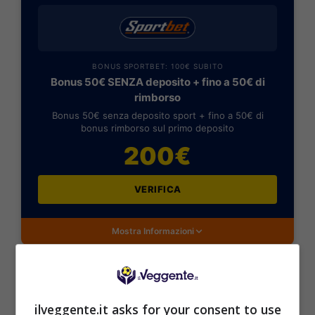
BONUS SPORTBET: 100€ SUBITO
Bonus 50€ SENZA deposito + fino a 50€ di
rimborso
Bonus 50€ senza deposito sport + fino a 50€ di
bonus rimborso sul primo deposito
200€
VERIFICA
Mostra Informazioni
ilveggente.it asks for your consent to use