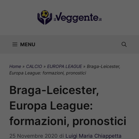
Vai
al
contenuto
MENU
Home
»
CALCIO
»
EUROPA LEAGUE
»
Braga-Leicester,
Europa League: formazioni, pronostici
Braga-Leicester,
Europa League:
formazioni, pronostici
25 Novembre 2020
di
Luigi Maria Chiappetta