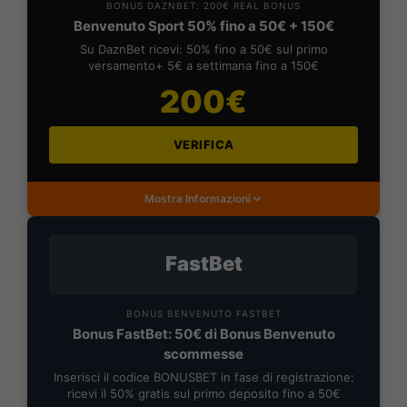
BONUS DAZNBET: 200€ REAL BONUS
Benvenuto Sport 50% fino a 50€ + 150€
Su DaznBet ricevi: 50% fino a 50€ sul primo
versamento+ 5€ a settimana fino a 150€
200€
VERIFICA
Mostra Informazioni
FastBet
BONUS BENVENUTO FASTBET
Bonus FastBet: 50€ di Bonus Benvenuto
scommesse
Inserisci il codice BONUSBET in fase di registrazione:
ricevi il 50% gratis sul primo deposito fino a 50€