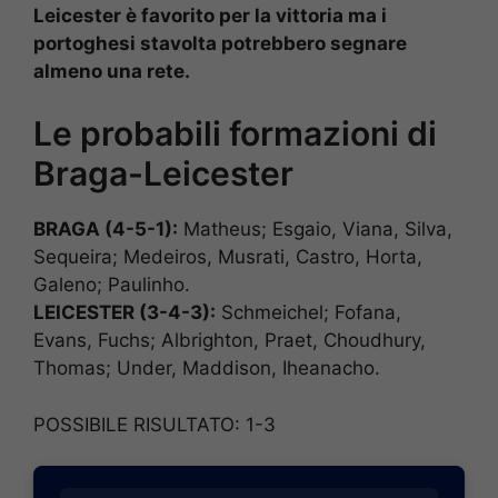
Leicester è favorito per la vittoria ma i
portoghesi stavolta potrebbero segnare
almeno una rete.
Le probabili formazioni di
Braga-Leicester
BRAGA (4-5-1):
Matheus; Esgaio, Viana, Silva,
Sequeira; Medeiros, Musrati, Castro, Horta,
Galeno; Paulinho.
LEICESTER (3-4-3):
Schmeichel; Fofana,
Evans, Fuchs; Albrighton, Praet, Choudhury,
Thomas; Under, Maddison, Iheanacho.
POSSIBILE RISULTATO: 1-3