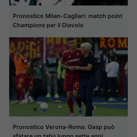
Pronostico Milan-Cagliari: match point
Champions per il Diavolo
Pronostico Verona-Roma: Gasp può
sfatare un tabù lungo sette anni