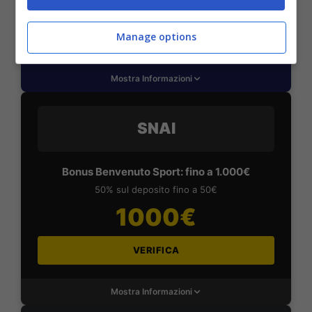
2050€
Manage options
VERIFICA
Mostra Informazioni
SNAI
Bonus Benvenuto Sport: fino a 1.000€
50% sul deposito fino a 50€
1000€
VERIFICA
Mostra Informazioni