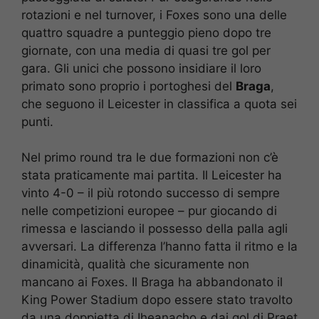
rotazioni e nel turnover, i Foxes sono una delle
quattro squadre a punteggio pieno dopo tre
giornate, con una media di quasi tre gol per
gara. Gli unici che possono insidiare il loro
primato sono proprio i portoghesi del
Braga
,
che seguono il Leicester in classifica a quota sei
punti.
Nel primo round tra le due formazioni non c’è
stata praticamente mai partita. Il Leicester ha
vinto 4-0 – il più rotondo successo di sempre
nelle competizioni europee – pur giocando di
rimessa e lasciando il possesso della palla agli
avversari. La differenza l’hanno fatta il ritmo e la
dinamicità, qualità che sicuramente non
mancano ai Foxes. Il Braga ha abbandonato il
King Power Stadium dopo essere stato travolto
da una doppietta di Iheanacho e dai gol di Praet