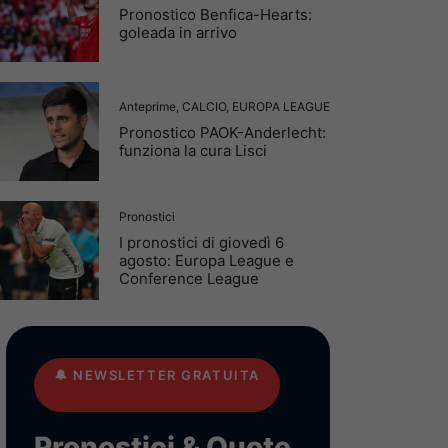
Pronostico Benfica-Hearts:
goleada in arrivo
Anteprime
,
CALCIO
,
EUROPA LEAGUE
Pronostico PAOK-Anderlecht:
funziona la cura Lisci
Pronostici
I pronostici di giovedì 6
agosto: Europa League e
Conference League
🔔
NEWSLETTER GRATUITA
Pronostici & Quote