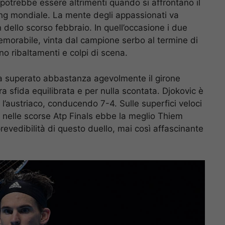
potrebbe essere altrimenti quando si affrontano il
ing mondiale. La mente degli appassionati va
n dello scorso febbraio. In quell’occasione i due
memorabile, vinta dal campione serbo al termine di
o ribaltamenti e colpi di scena.
a superato abbastanza agevolmente il girone
a sfida equilibrata e per nulla scontata. Djokovic è
n l’austriaco, conducendo 7-4. Sulle superfici veloci
a nelle scorse Atp Finals ebbe la meglio Thiem
revedibilità di questo duello, mai così affascinante