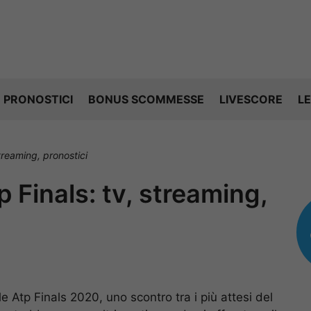
PRONOSTICI
BONUS SCOMMESSE
LIVESCORE
LE
treaming, pronostici
 Finals: tv, streaming,
e Atp Finals 2020, uno scontro tra i più attesi del