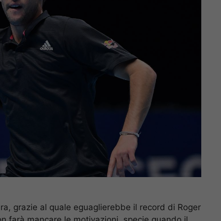
dra, grazie al quale eguaglierebbe il record di Roger
n farà mancare le motivazioni, specie quando il