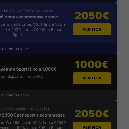
NVENUTO LOTTOMATICA: 2050€
2050€
0€ bonus scommesse e sport
i della piattaforma: 100% fino a 50€ in
VERIFICA
se + 100% fino a 2000€ in Bonus
Sport
ra Informazioni
1000€
venuto Sport: fino a 1.000€
sul deposito fino a 50€
VERIFICA
ra Informazioni
LANETWIN365: FINO A 2050€
2050€
: 2050€ per sport e scommesse
lanetWin365 ricevi: 100% fino a 2000€
VERIFICA
messe + 100% fino a 50€ in Bonus