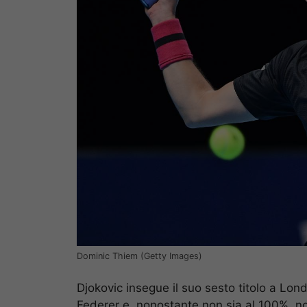
Dominic Thiem (Getty Images)
Djokovic insegue il suo sesto titolo a Lon
Federer e, nonostante non sia al 100%, no