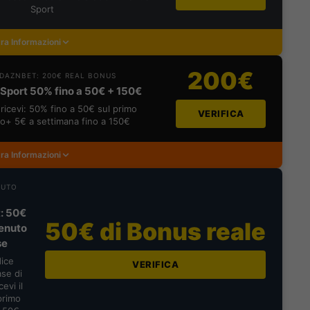
Sport
ra Informazioni
200€
DAZNBET: 200€ REAL BONUS
Sport 50% fino a 50€ + 150€
ricevi: 50% fino a 50€ sul primo
VERIFICA
o+ 5€ a settimana fino a 150€
ra Informazioni
NUTO
: 50€
50€ di Bonus reale
enuto
se
dice
VERIFICA
se di
evi il
primo