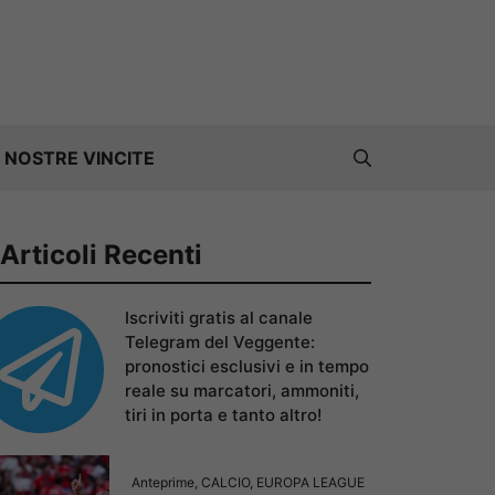
 NOSTRE VINCITE
Articoli Recenti
Iscriviti gratis al canale
Telegram del Veggente:
pronostici esclusivi e in tempo
reale su marcatori, ammoniti,
tiri in porta e tanto altro!
Anteprime
,
CALCIO
,
EUROPA LEAGUE