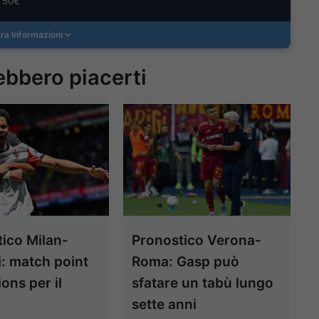
a 50€
ra Informazioni
ebbero piacerti
ico Milan-
Pronostico Verona-
i: match point
Roma: Gasp può
ns per il
sfatare un tabù lungo
o
sette anni