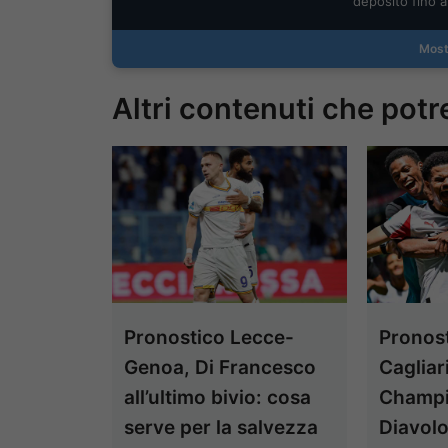
deposito fino 
Most
Altri contenuti che potr
Pronostico Lecce-
Pronost
Genoa, Di Francesco
Cagliar
all’ultimo bivio: cosa
Champio
serve per la salvezza
Diavol