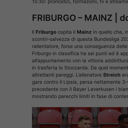
15:30: pronostici, formazioni, tv e streami
FRIBURGO – MAINZ | do
Il
Friburgo
ospita il
Mainz
in quello che, 
scontri-salvezza di questa Bundesliga 20
rallentatore, forse una conseguenza delle p
Friburgo in classifica ha sei punti ed è 
all’appuntamento con la vittoria addirittur
in trasferta lo Stoccarda. Da quel momento
altrettanti pareggi. L’allenatore
Streich
era
gara contro il Lipsia, persa nettamente 3-
precedente con il Bayer Leverkusen i bian
mostrando parecchi limiti in fase di cont