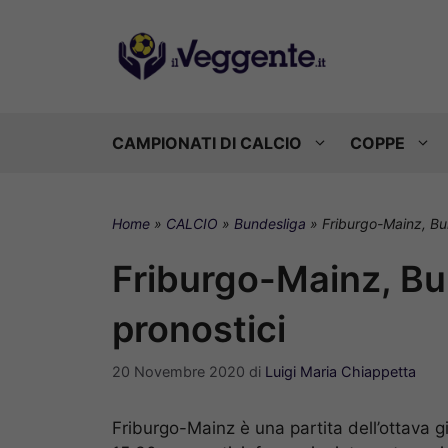
Vai
al
contenuto
CAMPIONATI DI CALCIO
COPPE
Home
»
CALCIO
»
Bundesliga
»
Friburgo-Mainz, Bun
Friburgo-Mainz, Bu
pronostici
20 Novembre 2020
di
Luigi Maria Chiappetta
Friburgo-Mainz è una partita dell’ottava g