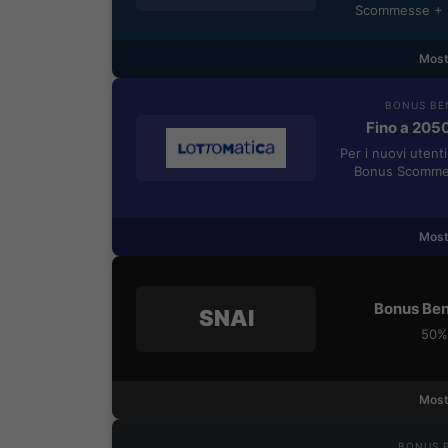
Scommesse + 5
Most
BONUS BE
Fino a 205
Per i nuovi utent
Bonus Scommes
Most
Bonus Ben
SNAI
50% 
Most
BONUS P