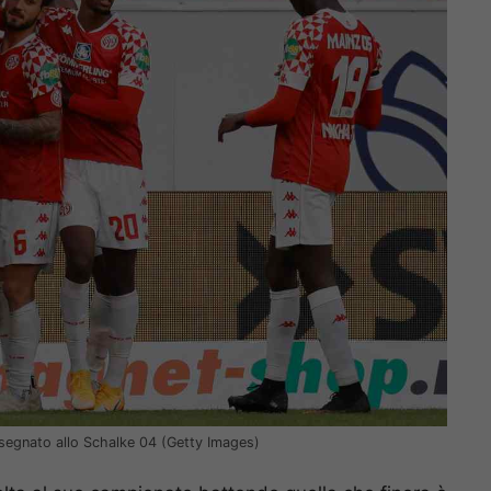
segnato allo Schalke 04 (Getty Images)