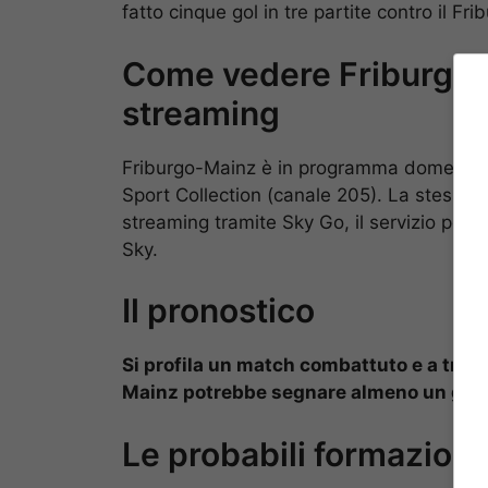
fatto cinque gol in tre partite contro il Fri
Come vedere Friburgo-M
streaming
Friburgo-Mainz è in programma domenica a
Sport Collection (canale 205). La stessa t
streaming tramite Sky Go, il servizio per d
Sky.
Il pronostico
Si profila un match combattuto e a tratti
Mainz potrebbe segnare almeno un gol.
Le probabili formazioni