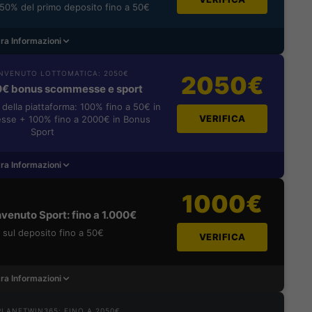
0% del primo deposito fino a 50€
ra Informazioni
NVENUTO LOTTOMATICA: 2050€
2050€
0€ bonus scommesse e sport
i della piattaforma: 100% fino a 50€ in
VERIFICA
se + 100% fino a 2000€ in Bonus
Sport
ra Informazioni
1000€
venuto Sport: fino a 1.000€
sul deposito fino a 50€
VERIFICA
ra Informazioni
LANETWIN365: FINO A 2050€