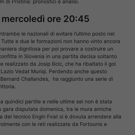
 di Pristina: pronostici e analisi.
mercoledì ore 20:45
rambe le nazionali di evitare l’ultimo posto nel
 Tutte e due le formazioni non hanno vinto ancora
aniera dignitosa per poi provare a costruire un
confitta in Slovenia in una partita decisa soltanto
 realizzato da Josip Ilicic, che ha ribaltato il gol
la Lazio Vedat Muriqi. Perdendo anche questo
 Bernard Challandes, ha raggiunto una serie di
ittoria.
 quindici partite e nelle ultime sei non è stata
la gara disputata domenica, tra le mura amiche
a del tecnico Engin Fırat si è dovuta arrendere alla
volmente con le reti realizzate da Fortounis e