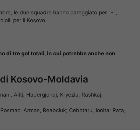
embre, le due squadre hanno pareggiato per 1-1,
lolli per il Kosovo.
no di tre gol totali, in cui potrebbe anche non
i di Kosovo-Moldavia
ani, Aliti, Hadergjonaj; Kryeziu, Rashkaj;
Posmac, Armas, Reabciuk; Cebotaru, Ionita; Rata,