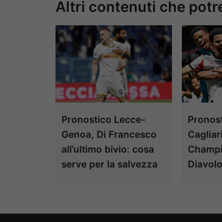
Altri contenuti che potr
Pronostico Lecce-
Pronost
Genoa, Di Francesco
Cagliar
all’ultimo bivio: cosa
Champio
serve per la salvezza
Diavol