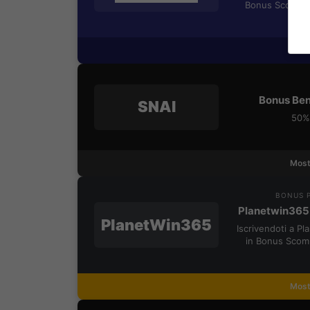
Bonus Scommes
Most
Bonus Ben
SNAI
50% 
Most
BONUS P
Planetwin365
PlanetWin365
Iscrivendoti a P
in Bonus Scom
Most