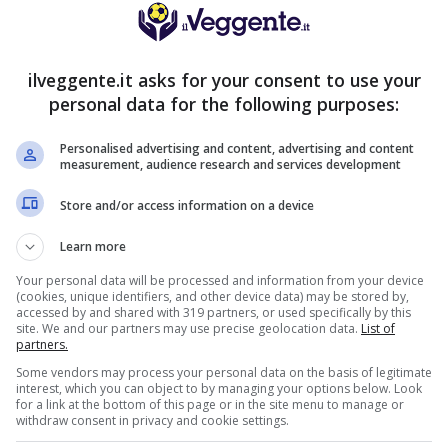
S SPORTBET: 100€ SUBITO
200€
NZA deposito + fino a 50€ di
ilveggente.it asks for your consent to use your
rimborso
personal data for the following purposes:
VERIFICA
deposito sport + fino a 50€ di bonus
orso sul primo deposito
Personalised advertising and content, advertising and content
measurement, audience research and services development
ra Informazioni
Store and/or access information on a device
2050€
ENVENUTO GOLDBET: 2.050€
Learn more
a 2050€ sport e casino
istrati: 100% fino a 2.000€ in Bonus
Your personal data will be processed and information from your device
VERIFICA
0% del primo deposito fino a 50€
(cookies, unique identifiers, and other device data) may be stored by,
accessed by and shared with 319 partners, or used specifically by this
site. We and our partners may use precise geolocation data.
List of
ra Informazioni
partners.
Some vendors may process your personal data on the basis of legitimate
interest, which you can object to by managing your options below. Look
NVENUTO LOTTOMATICA: 2050€
2050€
for a link at the bottom of this page or in the site menu to manage or
0€ bonus scommesse e sport
withdraw consent in privacy and cookie settings.
i della piattaforma: 100% fino a 50€ in