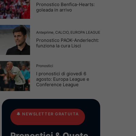
Pronostico Benfica-Hearts:
goleada in arrivo
Anteprime
,
CALCIO
,
EUROPA LEAGUE
Pronostico PAOK-Anderlecht:
funziona la cura Lisci
Pronostici
I pronostici di giovedì 6
agosto: Europa League e
Conference League
🔔
NEWSLETTER GRATUITA
Pronostici & Quote