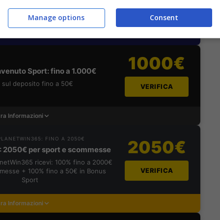
VERIFICA
se + 100% fino a 2000€ in Bonus
Sport
Manage options
Consent
ra Informazioni
1000€
venuto Sport: fino a 1.000€
sul deposito fino a 50€
VERIFICA
ra Informazioni
LANETWIN365: FINO A 2050€
2050€
: 2050€ per sport e scommesse
lanetWin365 ricevi: 100% fino a 2000€
VERIFICA
messe + 100% fino a 50€ in Bonus
Sport
ra Informazioni