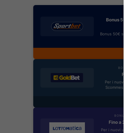
BONU
Bonus 50€ SE
Bonus 50€ senza 
rimb
Most
BONUS B
Fino 
Per i nuovi reg
Scommesse + 5
Most
BONUS BE
Fino a 205
Per i nuovi utent