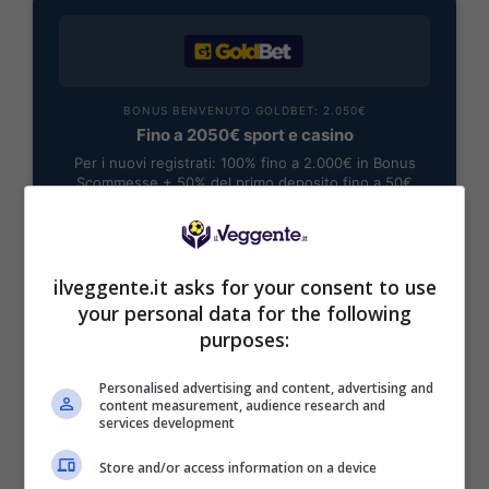
BONUS BENVENUTO GOLDBET: 2.050€
Fino a 2050€ sport e casino
Per i nuovi registrati: 100% fino a 2.000€ in Bonus
Scommesse + 50% del primo deposito fino a 50€
2050€
VERIFICA
ilveggente.it asks for your consent to use
your personal data for the following
purposes:
Mostra Informazioni
Personalised advertising and content, advertising and
content measurement, audience research and
services development
Store and/or access information on a device
BONUS BENVENUTO LOTTOMATICA: 2050€