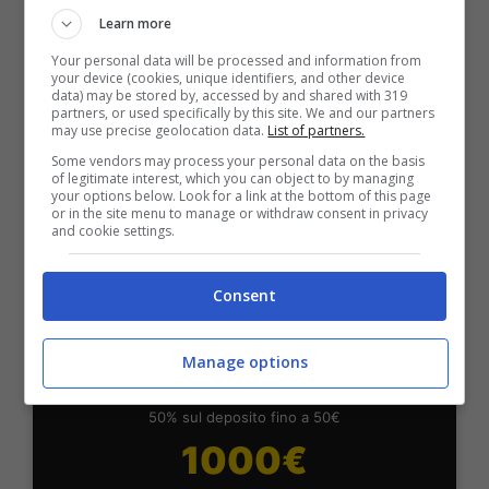
Fino a 2050€ bonus scommesse e sport
Learn more
Per i nuovi utenti della piattaforma: 100% fino a 50€ in
Your personal data will be processed and information from
Bonus Scommesse + 100% fino a 2000€ in Bonus
your device (cookies, unique identifiers, and other device
Sport
data) may be stored by, accessed by and shared with 319
partners, or used specifically by this site. We and our partners
2050€
may use precise geolocation data.
List of partners.
Some vendors may process your personal data on the basis
of legitimate interest, which you can object to by managing
VERIFICA
your options below. Look for a link at the bottom of this page
or in the site menu to manage or withdraw consent in privacy
and cookie settings.
Mostra Informazioni
Consent
SNAI
Manage options
Bonus Benvenuto Sport: fino a 1.000€
50% sul deposito fino a 50€
1000€