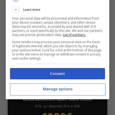
BONUS BENVENUTO LOTTOMATICA: 2050€
Learn more
Fino a 2050€ bonus scommesse e sport
Your personal data will be processed and information from
Per i nuovi utenti della piattaforma: 100% fino a 50€ in
your device (cookies, unique identifiers, and other device
Bonus Scommesse + 100% fino a 2000€ in Bonus
data) may be stored by, accessed by and shared with 319
Sport
partners, or used specifically by this site. We and our partners
2050€
may use precise geolocation data.
List of partners.
Some vendors may process your personal data on the basis
of legitimate interest, which you can object to by managing
VERIFICA
your options below. Look for a link at the bottom of this page
or in the site menu to manage or withdraw consent in privacy
and cookie settings.
Mostra Informazioni
Consent
SNAI
Manage options
Bonus Benvenuto Sport: fino a 1.000€
50% sul deposito fino a 50€