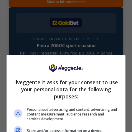
Mostra Informazioni
BONUS BENVENUTO GOLDBET: 2.050€
Fino a 2050€ sport e casino
Per i nuovi registrati: 100% fino a 2.000€ in Bonus
Scommesse + 50% del primo deposito fino a 50€
2050€
ilveggente.it asks for your consent to use
VERIFICA
your personal data for the following
purposes:
Mostra Informazioni
Personalised advertising and content, advertising and
content measurement, audience research and
services development
Store and/or access information on a device