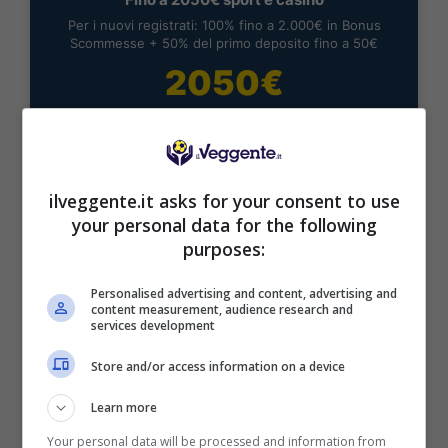
Per i nuovi registrati: 100% fino a 2.000€ in Bonus
Scommesse + 50% del primo deposito fino a 50€
2050€
VERIFICA
Mostra Informazioni
ilveggente.it asks for your consent to use
your personal data for the following
purposes:
Personalised advertising and content, advertising and
content measurement, audience research and
BONUS BENVENUTO LOTTOMATICA: 2050€
services development
Fino a 2050€ bonus scommesse e sport
Per i nuovi utenti della piattaforma: 100% fino a 50€ in
Store and/or access information on a device
Bonus Scommesse + 100% fino a 2000€ in Bonus
Sport
Learn more
2050€
Your personal data will be processed and information from