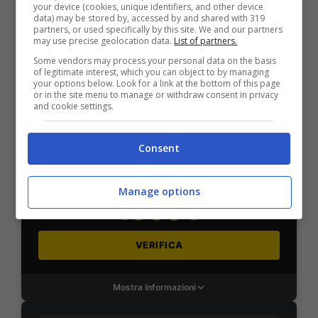
your device (cookies, unique identifiers, and other device
data) may be stored by, accessed by and shared with 319
VERIFICA
partners, or used specifically by this site. We and our partners
may use precise geolocation data.
List of partners.
Some vendors may process your personal data on the basis
Mostra Informazioni
of legitimate interest, which you can object to by managing
your options below. Look for a link at the bottom of this page
or in the site menu to manage or withdraw consent in privacy
and cookie settings.
SNAI
Consent
Bonus Benvenuto Sport: fino a 1.000€
50% sul deposito fino a 50€
Manage options
1000€
VERIFICA
Mostra Informazioni