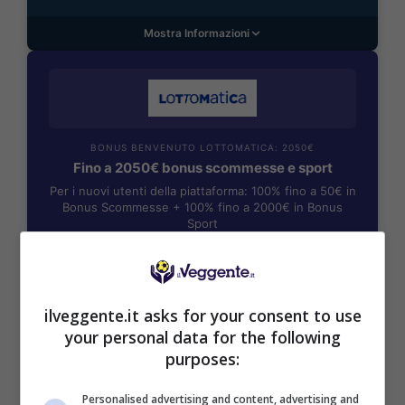
Mostra Informazioni
BONUS BENVENUTO LOTTOMATICA: 2050€
Fino a 2050€ bonus scommesse e sport
Per i nuovi utenti della piattaforma: 100% fino a 50€ in
Bonus Scommesse + 100% fino a 2000€ in Bonus
Sport
2050€
VERIFICA
ilveggente.it asks for your consent to use
your personal data for the following
purposes:
Mostra Informazioni
Personalised advertising and content, advertising and