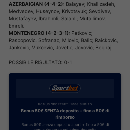
AZERBAIGIAN (4-4-2):
Balayev; Khalilzadeh,
Medvedev, Huseynov, Krivotsyuk; Seydiyev,
Mustafayev, Ibrahimli, Salahli; Mutallimov,
Emreli.
MONTENEGRO (4-2-3-1):
Petkovic;
Raspopovic, Sofranac, Milovic, Balic; Raickovic,
Jankovic; Vukcevic, Jovetic, Jovovic; Beqiraj.
POSSIBILE RISULTATO: 0-1
BONUS SPORTBET: 100€ SUBITO
Bonus 50€ SENZA deposito + fino a 50€ di
rimborso
Bonus 50€ senza deposito sport + fino a 50€ di
bonus rimborso sul primo deposito