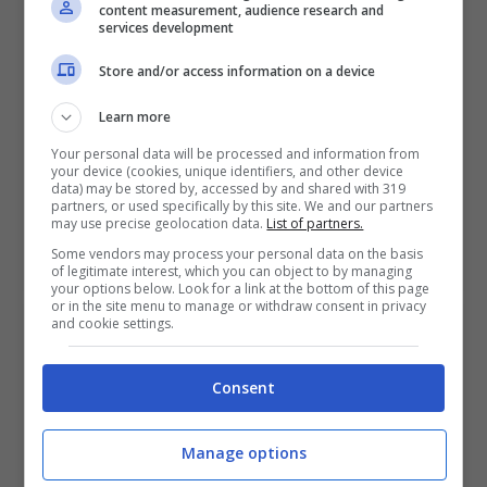
content measurement, audience research and
SNAI
services development
Store and/or access information on a device
Bonus Benvenuto Sport: fino a 1.000€
50% sul deposito fino a 50€
Learn more
1000€
Your personal data will be processed and information from
your device (cookies, unique identifiers, and other device
data) may be stored by, accessed by and shared with 319
partners, or used specifically by this site. We and our partners
VERIFICA
may use precise geolocation data.
List of partners.
Some vendors may process your personal data on the basis
of legitimate interest, which you can object to by managing
Mostra Informazioni
your options below. Look for a link at the bottom of this page
or in the site menu to manage or withdraw consent in privacy
and cookie settings.
PlanetWin365
Consent
BONUS PLANETWIN365: FINO A 2050€
Planetwin365: 2050€ per sport e scommesse
Manage options
Iscrivendoti a PlanetWin365 ricevi: 100% fino a 2000€
in Bonus Scommesse + 100% fino a 50€ in Bonus