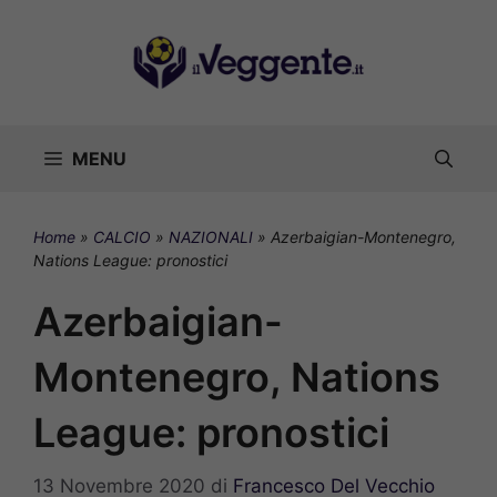
Vai
al
contenuto
MENU
Home
»
CALCIO
»
NAZIONALI
»
Azerbaigian-Montenegro,
Nations League: pronostici
Azerbaigian-
Montenegro, Nations
League: pronostici
13 Novembre 2020
di
Francesco Del Vecchio