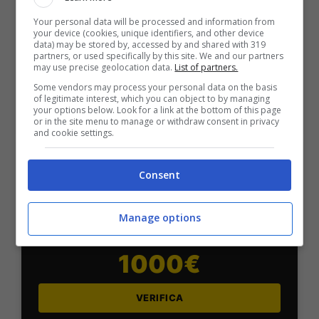
Bonus Scommesse + 100% fino a 2000€ in Bonus
Sport
Your personal data will be processed and information from
your device (cookies, unique identifiers, and other device
2050€
data) may be stored by, accessed by and shared with 319
partners, or used specifically by this site. We and our partners
may use precise geolocation data.
List of partners.
VERIFICA
Some vendors may process your personal data on the basis
of legitimate interest, which you can object to by managing
your options below. Look for a link at the bottom of this page
or in the site menu to manage or withdraw consent in privacy
Mostra Informazioni
and cookie settings.
SNAI
Consent
Bonus Benvenuto Sport: fino a 1.000€
Manage options
50% sul deposito fino a 50€
1000€
VERIFICA