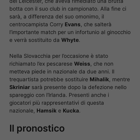
del Leicester, che aveva rimediato una brutta
botta con il suo club in campionato. Alla fine ci
sarà, a differenza del suo omonimo, il
centrocampista Corry
Evans
, che salterà
l’importante match per un infortunio al ginocchio
e verrà sostituito da
Whyte
.
Nella Slovacchia per l’occasione è stato
richiamato l’ex pescarese
Weiss
, che non
metteva piede in nazionale da due anni. Il
trequartista potrebbe sostituire
Mihalik
, mentre
Skriniar
sarà presente dopo la defezione nello
spareggio con l’Irlanda. Presenti anche i
giocatori più rappresentativi di questa
nazionale,
Hamsik
e
Kucka
.
Il pronostico