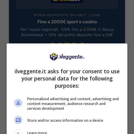
BONUS BENVENUTO GOLDBET: 2.050€
Fino a 2050€ sport e casino
Per i nuovi registrati: 100% fino a 2.000€ in Bonus
Scommesse + 50% del primo deposito fino a 50€
2050€
VERIFICA
ilveggente.it asks for your consent to use
your personal data for the following
Mostra Informazioni
purposes:
Personalised advertising and content, advertising and
content measurement, audience research and
services development
BONUS BENVENUTO LOTTOMATICA: 2050€
Store and/or access information on a device
Fino a 2050€ bonus scommesse e sport
Per i nuovi utenti della piattaforma: 100% fino a 50€ in
Learn more