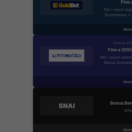
Fino 
Per i nuovi reg
Scommesse + 5
Most
BONUS BE
Fino a 205
Per i nuovi utent
Bonus Scommes
Most
Bonus Ben
SNAI
50% 
Most