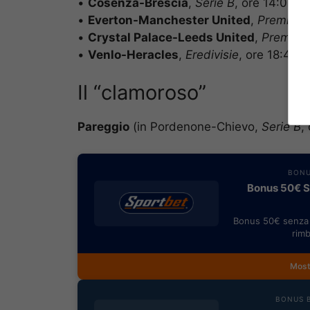
•
Cosenza-Brescia
,
Serie B
, ore 14:00
•
Everton-Manchester United
,
Premier 
•
Crystal Palace-Leeds United
,
Premier
•
Venlo-Heracles
,
Eredivisie
, ore 18:45
Il “clamoroso”
Pareggio
(in Pordenone-Chievo,
Serie B
,
BONU
Bonus 50€ SE
Bonus 50€ senza 
rimb
Most
BONUS B