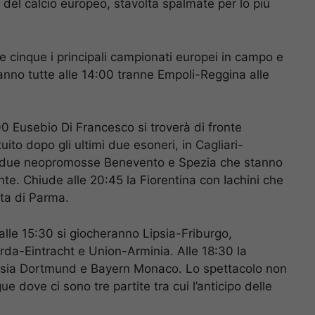
” del calcio europeo, stavolta spalmate per lo più
e cinque i principali campionati europei in campo e
eranno tutte alle 14:00 tranne Empoli-Reggina alle
5:00 Eusebio Di Francesco si troverà di fronte
uito dopo gli ultimi due esoneri, in Cagliari-
le due neopromosse Benevento e Spezia che stanno
nte. Chiude alle 20:45 la Fiorentina con Iachini che
rta di Parma.
 alle 15:30 si giocheranno Lipsia-Friburgo,
a-Eintracht e Union-Arminia. Alle 18:30 la
russia Dortmund e Bayern Monaco. Lo spettacolo non
dove ci sono tre partite tra cui l’anticipo delle