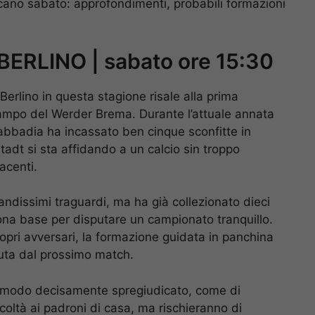
ocano sabato: approfondimenti, probabili formazioni
RLINO | sabato ore 15:30
 Berlino in questa stagione risale alla prima
campo del Werder Brema. Durante l’attuale annata
Labbadia ha incassato ben cinque sconfitte in
stadt si sta affidando a un calcio sin troppo
facenti.
dissimi traguardi, ma ha già collezionato dieci
ona base per disputare un campionato tranquillo.
ropri avversari, la formazione guidata in panchina
uta dal prossimo match.
n modo decisamente spregiudicato, come di
oltà ai padroni di casa, ma rischieranno di