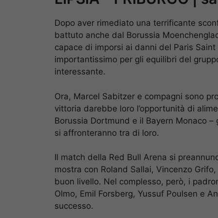
Dopo aver rimediato una terrificante sconfi
battuto anche dal Borussia Moenchengladb
capace di imporsi ai danni del Paris Saint 
importantissimo per gli equilibri del gru
interessante.
Ora, Marcel Sabitzer e compagni sono pront
vittoria darebbe loro l’opportunità di alime
Borussia Dortmund e il Bayern Monaco – gli
si affronteranno tra di loro.
Il match della Red Bull Arena si preannunc
mostra con Roland Sallai, Vincenzo Grifo, 
buon livello. Nel complesso, però, i padron
Olmo, Emil Forsberg, Yussuf Poulsen e Ang
successo.