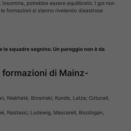
, insomma, potrebbe essere equilibrato. I gol non
e formazioni si stanno rivelando disastrose
ue le squadre segnino. Un pareggio non è da
i formazioni di Mainz-
an, Niakhaté, Brosinski; Kunde, Latza; Oztunali,
, Nastasic; Ludewig, Mascarell, Bozdogan,