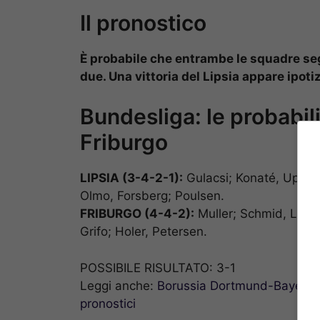
Il pronostico
È probabile che entrambe le squadre seg
due. Una vittoria del Lipsia appare ipoti
Bundesliga: le probabili
Friburgo
LIPSIA (3-4-2-1):
Gulacsi; Konaté, Upame
Olmo, Forsberg; Poulsen.
FRIBURGO (4-4-2):
Muller; Schmid, Lienha
Grifo; Holer, Petersen.
POSSIBILE RISULTATO: 3-1
Leggi anche:
Borussia Dortmund-Bayern M
pronostici