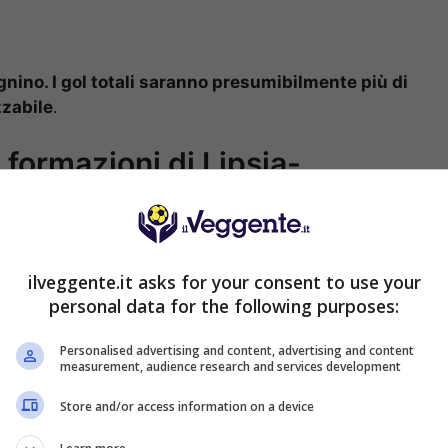
nino. I gol totali saranno presumibilmente più di
zzabile
.
 formazioni di Lipsia-
cano, Orban; Haidara, Sabitzer, Kampl, Angeliño;
ilveggente.it asks for your consent to use your
rt, Heintz, Gunter; Sallai, Santamaria, Hofler,
personal data for the following purposes:
Personalised advertising and content, advertising and content
measurement, audience research and services development
onaco, Bundesliga: probabili formazioni e
Store and/or access information on a device