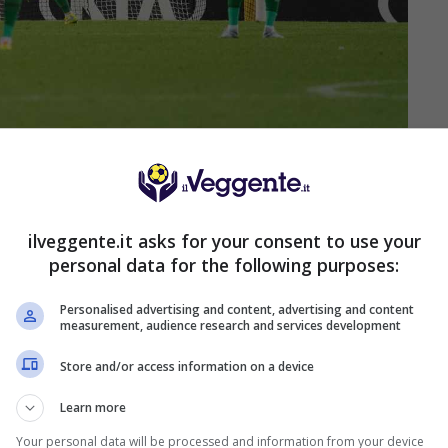
es)
-Tottenham in diretta tv e
ilveggente.it asks for your consent to use your
personal data for the following purposes:
edì alle 18:55 e si giocherà alla Ludogorets
re in diretta TV su Sky Sport Football (canale 203)
Personalised advertising and content, advertising and content
measurement, audience research and services development
Diretta Gol (canale 205 o canale 251) La stessa
etta streaming tramite Sky Go, il servizio per
Store and/or access information on a device
onati a Sky.
Learn more
Your personal data will be processed and information from your device