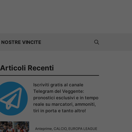
 NOSTRE VINCITE
Articoli Recenti
Iscriviti gratis al canale
Telegram del Veggente:
pronostici esclusivi e in tempo
reale su marcatori, ammoniti,
tiri in porta e tanto altro!
Anteprime
,
CALCIO
,
EUROPA LEAGUE