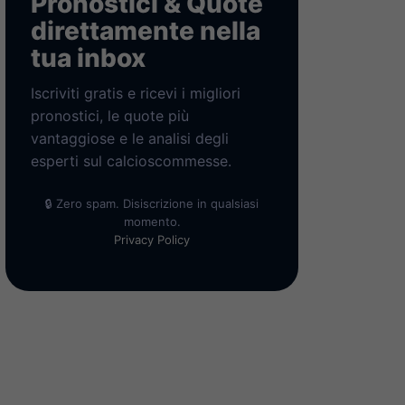
Pronostici & Quote
direttamente nella
tua inbox
Iscriviti gratis e ricevi i migliori
pronostici, le quote più
vantaggiose e le analisi degli
esperti sul calcioscommesse.
🔒 Zero spam. Disiscrizione in qualsiasi
momento.
Privacy Policy