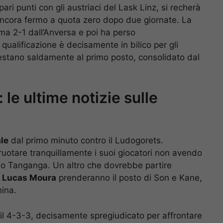
ri punti con gli austriaci del Lask Linz, si recherà
ancora fermo a quota zero dopo due giornate. La
ma 2-1 dall’Anversa e poi ha perso
ualificazione è decisamente in bilico per gli
 restano saldamente al primo posto, consolidato dal
e ultime notizie sulle
le
dal primo minuto contro il Ludogorets.
ruotare tranquillamente i suoi giocatori non avendo
olo Tanganga. Un altro che dovrebbe partire
e
Lucas Moura
prenderanno il posto di Son e Kane,
hina.
 il 4-3-3, decisamente spregiudicato per affrontare