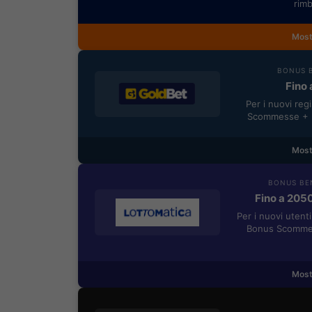
rimb
Most
BONUS B
Fino 
Per i nuovi reg
Scommesse + 5
Most
BONUS BE
Fino a 205
Per i nuovi utent
Bonus Scommes
Most