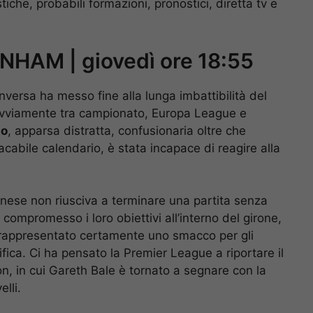
tiche, probabili formazioni, pronostici, diretta tv e
AM | giovedì ore 18:55
Anversa ha messo fine alla lunga imbattibilità del
ovviamente tra campionato, Europa League e
ho
, apparsa distratta, confusionaria oltre che
cabile calendario, è stata incapace di reagire alla
nese non riusciva a terminare una partita senza
ompromesso i loro obiettivi all’interno del girone,
rappresentato certamente uno smacco per gli
fica. Ci ha pensato la Premier League a riportare il
on, in cui Gareth Bale è tornato a segnare con la
elli.