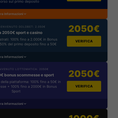
orso sul primo deposito
ra Informazioni
2050€
ENVENUTO GOLDBET: 2.050€
a 2050€ sport e casino
istrati: 100% fino a 2.000€ in Bonus
VERIFICA
0% del primo deposito fino a 50€
ra Informazioni
NVENUTO LOTTOMATICA: 2050€
2050€
0€ bonus scommesse e sport
i della piattaforma: 100% fino a 50€ in
VERIFICA
se + 100% fino a 2000€ in Bonus
Sport
ra Informazioni