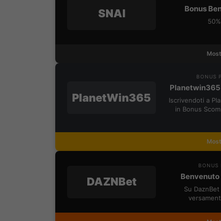
Bonus Ben
SNAI
50% 
Most
BONUS P
Planetwin365
PlanetWin365
Iscrivendoti a P
in Bonus Scom
Most
BONUS 
Benvenuto 
DAZNBet
Su DaznBet 
versament