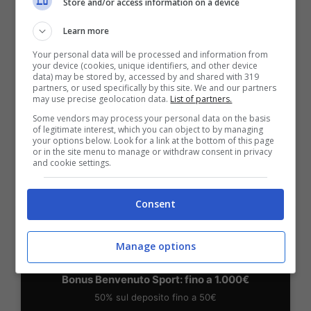
Store and/or access information on a device
BONUS BENVENUTO LOTTOMATICA: 2050€
Learn more
Fino a 2050€ bonus scommesse e sport
Your personal data will be processed and information from
Per i nuovi utenti della piattaforma: 100% fino a 50€ in
your device (cookies, unique identifiers, and other device
Bonus Scommesse + 100% fino a 2000€ in Bonus
data) may be stored by, accessed by and shared with 319
Sport
partners, or used specifically by this site. We and our partners
may use precise geolocation data.
List of partners.
2050€
Some vendors may process your personal data on the basis
of legitimate interest, which you can object to by managing
your options below. Look for a link at the bottom of this page
VERIFICA
or in the site menu to manage or withdraw consent in privacy
and cookie settings.
Mostra Informazioni
Consent
SNAI
Manage options
Bonus Benvenuto Sport: fino a 1.000€
50% sul deposito fino a 50€