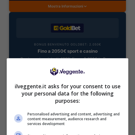
Mostra Informazioni
BONUS BENVENUTO GOLDBET: 2.050€
Fino a 2050€ sport e casino
Per i nuovi registrati: 100% fino a 2.000€ in Bonus
Scommesse + 50% del primo deposito fino a 50€
2050€
ilveggente.it asks for your consent to use
VERIFICA
your personal data for the following
purposes:
Mostra Informazioni
Personalised advertising and content, advertising and
content measurement, audience research and
services development