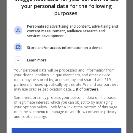
your personal data for the following
2050€
purposes:
VERIFICA
Personalised advertising and content, advertising and
content measurement, audience research and
services development
Mostra Informazioni
Store and/or access information on a device
Learn more
SNAI
Your personal data will be processed and information from
your device (cookies, unique identifiers, and other device
data) may be stored by, accessed by and shared with 319
Bonus Benvenuto Sport: fino a 1.000€
partners, or used specifically by this site. We and our partners
50% sul deposito fino a 50€
may use precise geolocation data.
List of partners.
1000€
Some vendors may process your personal data on the basis
of legitimate interest, which you can object to by managing
your options below. Look for a link at the bottom of this page
or in the site menu to manage or withdraw consent in privacy
VERIFICA
and cookie settings.
Mostra Informazioni