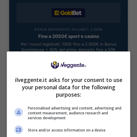
BONUS BENVENUTO GOLDBET: 2.050€
Fino a 2050€ sport e casino
Per i nuovi registrati: 100% fino a 2.000€ in Bonus
Scommesse + 50% del primo deposito fino a 50€
2050€
VERIFICA
ilveggente.it asks for your consent to use
your personal data for the following
purposes:
Mostra Informazioni
Personalised advertising and content, advertising and
content measurement, audience research and
services development
Store and/or access information on a device
BONUS BENVENUTO LOTTOMATICA: 2050€