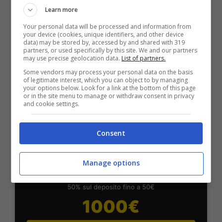
Fino a 2050€ bonus scommesse e sport
Learn more
Per i nuovi utenti della piattaforma: 100% fino a 50€ in
Your personal data will be processed and information from
Bonus Scommesse + 100% fino a 2000€ in Bonus
your device (cookies, unique identifiers, and other device
Sport
data) may be stored by, accessed by and shared with 319
2050€
partners, or used specifically by this site. We and our partners
may use precise geolocation data.
List of partners.
Some vendors may process your personal data on the basis
VERIFICA
of legitimate interest, which you can object to by managing
your options below. Look for a link at the bottom of this page
or in the site menu to manage or withdraw consent in privacy
and cookie settings.
Mostra Informazioni
Consent
SNAI
Manage options
Bonus Benvenuto Sport: fino a 1.000€
50% sul deposito fino a 50€
1000€