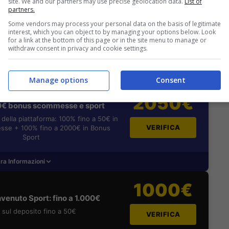
site. We and our partners may use precise geolocation data.
List of
partners.
2050€
ENVENUTO GOLDBET: 2.050€
a 2050€ sport e casino
Some vendors may process your personal data on the basis of legitimate
interest, which you can object to by managing your options below. Look
istrati: 100% fino a 2.000€ in Bonus
for a link at the bottom of this page or in the site menu to manage or
VERIFICA
0% del primo deposito fino a 50€
withdraw consent in privacy and cookie settings.
ra Informazioni
Manage options
Consent
NVENUTO LOTTOMATICA: 2050€
2050€
0€ bonus scommesse e sport
i della piattaforma: 100% fino a 50€ in
VERIFICA
se + 100% fino a 2000€ in Bonus
Sport
ra Informazioni
1000€
venuto Sport: fino a 1.000€
sul deposito fino a 50€
VERIFICA