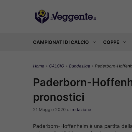
Vai
al
contenuto
CAMPIONATI DI CALCIO
COPPE
Home
»
CALCIO
»
Bundesliga
»
Paderborn-Hoffenhe
Paderborn-Hoffenh
pronostici
21 Maggio 2020
di
redazione
Paderborn-Hoffenheim è una partita della 