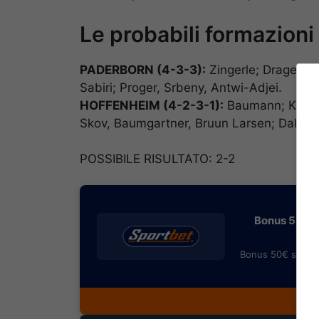
Le probabili formazion
PADERBORN (4-3-3):
Zingerle; Drager, St
Sabiri; Proger, Srbeny, Antwi-Adjei.
HOFFENHEIM (4-2-3-1):
Baumann; Kadera
Skov, Baumgartner, Bruun Larsen; Dabbur
POSSIBILE RISULTATO: 2-2
BONU
Bonus 50€ SE
Bonus 50€ senza 
rimb
Most