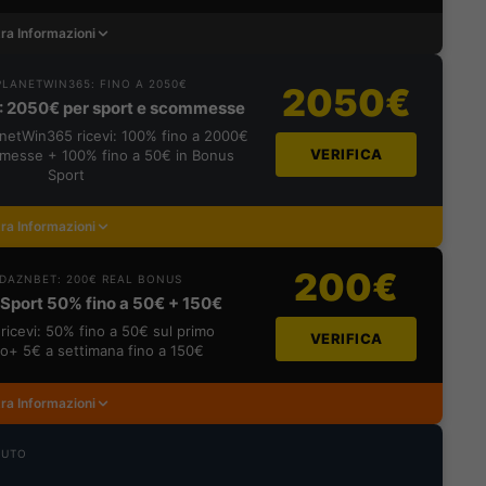
ra Informazioni
LANETWIN365: FINO A 2050€
2050€
: 2050€ per sport e scommesse
lanetWin365 ricevi: 100% fino a 2000€
VERIFICA
messe + 100% fino a 50€ in Bonus
Sport
ra Informazioni
200€
DAZNBET: 200€ REAL BONUS
Sport 50% fino a 50€ + 150€
ricevi: 50% fino a 50€ sul primo
VERIFICA
o+ 5€ a settimana fino a 150€
ra Informazioni
NUTO