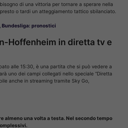
isogno di una vittoria per tornare a sperare nella
 presto o tardi un atteggiamento tattico sbilanciato.
 Bundesliga: pronostici
Hoffenheim in diretta tv e
o alle 15:30, è una partita che si può vedere a
rà uno dei campi collegati nello speciale “Diretta
ibile anche in streaming tramite Sky Go,
e almeno una volta a testa. Nel secondo tempo
complessivi.