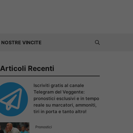
 NOSTRE VINCITE
Articoli Recenti
Iscriviti gratis al canale
Telegram del Veggente:
pronostici esclusivi e in tempo
reale su marcatori, ammoniti,
tiri in porta e tanto altro!
Pronostici