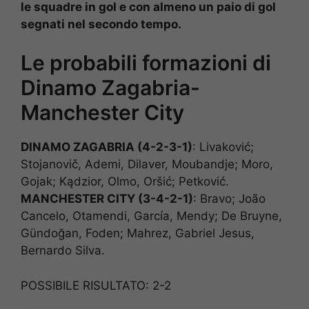
le squadre in gol e con almeno un paio di gol
segnati nel secondo tempo.
Le probabili formazioni di
Dinamo Zagabria-
Manchester City
DINAMO ZAGABRIA (4-2-3-1)
: Livaković;
Stojanovič, Ademi, Dilaver, Moubandje; Moro,
Gojak; Kądzior, Olmo, Oršić; Petković.
MANCHESTER CITY (3-4-2-1)
: Bravo; João
Cancelo, Otamendi, García, Mendy; De Bruyne,
Gündoğan, Foden; Mahrez, Gabriel Jesus,
Bernardo Silva.
POSSIBILE RISULTATO: 2-2