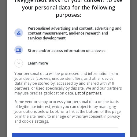
ilveggente.it asks for your consent to use
your personal data for the following
2050€
purposes:
VERIFICA
Personalised advertising and content, advertising and
content measurement, audience research and
services development
Mostra Informazioni
Store and/or access information on a device
Learn more
SNAI
Your personal data will be processed and information from
your device (cookies, unique identifiers, and other device
data) may be stored by, accessed by and shared with 319
Bonus Benvenuto Sport: fino a 1.000€
partners, or used specifically by this site. We and our partners
50% sul deposito fino a 50€
may use precise geolocation data.
List of partners.
1000€
Some vendors may process your personal data on the basis
of legitimate interest, which you can object to by managing
your options below. Look for a link at the bottom of this page
or in the site menu to manage or withdraw consent in privacy
VERIFICA
and cookie settings.