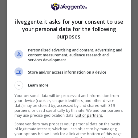
BONUS BENVENUTO LOTTOMATICA: 2050€
ilveggente.it asks for your consent to use
Fino a 2050€ bonus scommesse e sport
your personal data for the following
Per i nuovi utenti della piattaforma: 100% fino a 50€ in
purposes:
Bonus Scommesse + 100% fino a 2000€ in Bonus
Sport
Personalised advertising and content, advertising and
2050€
content measurement, audience research and
services development
VERIFICA
Store and/or access information on a device
Learn more
Mostra Informazioni
Your personal data will be processed and information from
your device (cookies, unique identifiers, and other device
data) may be stored by, accessed by and shared with 319
SNAI
partners, or used specifically by this site. We and our partners
may use precise geolocation data.
List of partners.
Some vendors may process your personal data on the basis
Bonus Benvenuto Sport: fino a 1.000€
of legitimate interest, which you can object to by managing
your options below. Look for a link at the bottom of this page
50% sul deposito fino a 50€