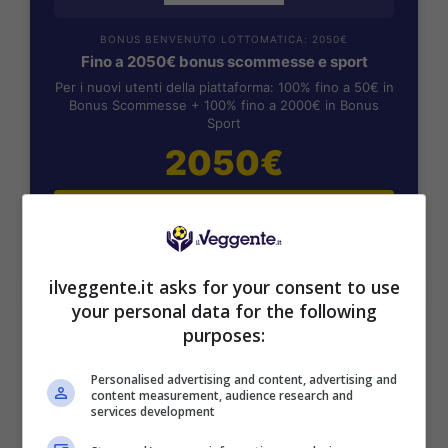
BONUS BENVENUTO LOTTOMATICA: 2050€
Fino a 2050€ bonus scommesse e sport
Per i nuovi utenti della piattaforma: 100% fino a 50€ in
Bonus Scommesse + 100% fino a 2000€ in Bonus
Sport
2050€
VERIFICA
Mostra Informazioni
ilveggente.it asks for your consent to use
your personal data for the following
purposes:
SNAI
Personalised advertising and content, advertising and
content measurement, audience research and
Bonus Benvenuto Sport: fino a 1.000€
services development
50% sul deposito fino a 50€