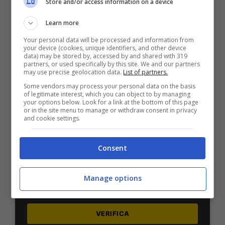
Store and/or access information on a device
1000€
Learn more
VERIFICA
Your personal data will be processed and information from
your device (cookies, unique identifiers, and other device
data) may be stored by, accessed by and shared with 319
partners, or used specifically by this site. We and our partners
Mostra Informazioni
may use precise geolocation data.
List of partners.
Some vendors may process your personal data on the basis
of legitimate interest, which you can object to by managing
PlanetWin365
your options below. Look for a link at the bottom of this page
or in the site menu to manage or withdraw consent in privacy
and cookie settings.
BONUS PLANETWIN365: FINO A 2050€
Planetwin365: 2050€ per sport e scommesse
Consent
Iscrivendoti a PlanetWin365 ricevi: 100% fino a 2000€
in Bonus Scommesse + 100% fino a 50€ in Bonus
Sport
Manage options
2050€
VERIFICA