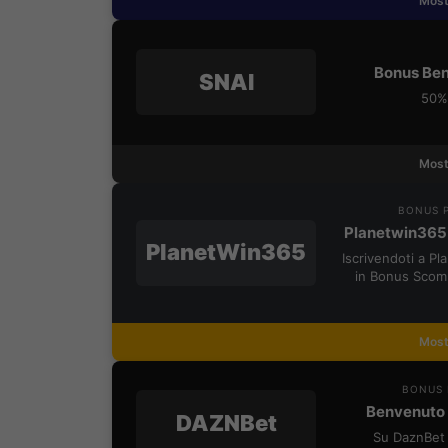
Most
Bonus Ben
SNAI
50% 
Most
BONUS P
Planetwin365
PlanetWin365
Iscrivendoti a P
in Bonus Scom
Most
BONUS 
Benvenuto 
DAZNBet
Su DaznBet 