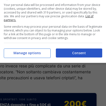
ittoria del Valencia nel primo e nel secondo tempo –
Your personal data will be processed and information from your device
unto giro di partite truccate avrebbe ottenuto
(cookies, unique identifiers, and other device data) may be stored by,
ioco. Tra le frasi emerse dalle intercettazioni e
accessed by and shared with 319 partners, or used specifically by this
site. We and our partners may use precise geolocation data.
List of
 alcune alquanto compromettenti. In una di queste
partners.
vitoria a Malaga, sembra spiegare dettagliatamente
Some vendors may process your personal data on the basis of legitimate
ssa sul risultato del primo tempo e del finale
interest, which you can object to by managing your options below. Look
for a link at the bottom of this page or in the site menu to manage or
o del primo e del secondo tempo (“deve segnare in
withdraw consent in privacy and cookie settings.
ndo”).
Manage options
Consent
i più”, avrebbe detto Aranda in un’altra
econdo le intercettazioni pubblicate da
El Mundo
.
ro invece rese più complicate da una serie di
giocatore. “Non soltanto cambiava costantemente
e precauzioni e usava telefoni criptati”, ha
S SPORTBET: 100€ SUBITO
200€
NZA deposito + fino a 50€ di