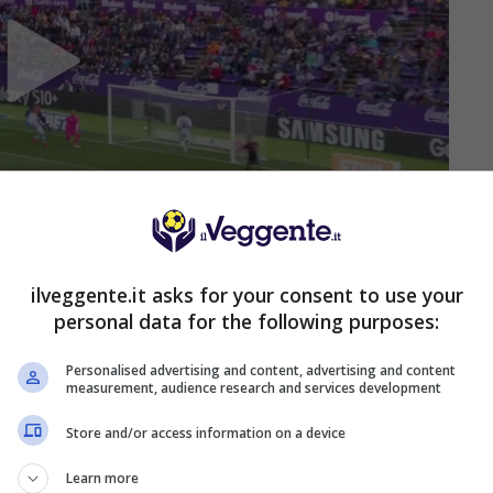
ilveggente.it asks for your consent to use your
personal data for the following purposes:
i a questo genere di errori individuali la sconfitta
sospetto tra gli addetti. Il Valladolid aveva
Personalised advertising and content, advertising and content
o vicino al gol in almeno due occasioni (due tiri
measurement, audience research and services development
e le intercettazioni rese pubbliche dai giornali hanno
Store and/or access information on a device
di
rilettura
della partita.
Learn more