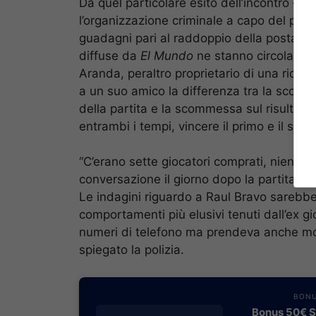
Da quel particolare esito dell’incontro – v
l’organizzazione criminale a capo del pres
guadagni pari al raddoppio della posta in g
diffuse da
El Mundo
ne stanno circolando
Aranda, peraltro proprietario di una rice
a un suo amico la differenza tra la scomme
della partita e la scommessa sul risultat
entrambi i tempi, vincere il primo e il seco
“C’erano sette giocatori comprati, niente d
conversazione il giorno dopo la partita, s
Le indagini riguardo a Raul Bravo sarebbe
comportamenti più elusivi tenuti dall’ex 
numeri di telefono ma prendeva anche molt
spiegato la polizia.
BONU
Bonus 50€ SE