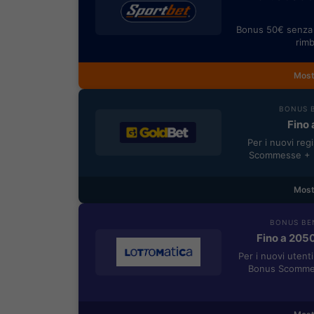
Bonus 50€ senza 
rimb
Most
BONUS B
Fino 
Per i nuovi reg
Scommesse + 5
Most
BONUS BE
Fino a 205
Per i nuovi utent
Bonus Scommes