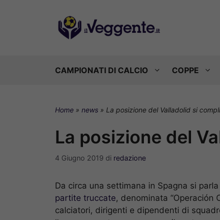
Vai
al
contenuto
CAMPIONATI DI CALCIO
COPPE
Home
»
news
»
La posizione del Valladolid si compl
La posizione del Va
4 Giugno 2019
di
redazione
Da circa una settimana in Spagna si parla 
partite truccate
, denominata “Operación Oi
calciatori, dirigenti e dipendenti di squa