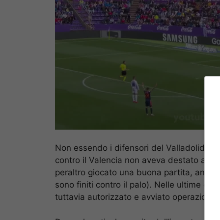
Non essendo i difensori del Valladolid nuov
contro il Valencia non aveva destato alcun 
peraltro giocato una buona partita, andand
sono finiti contro il palo). Nelle ultime or
tuttavia autorizzato e avviato operazioni 