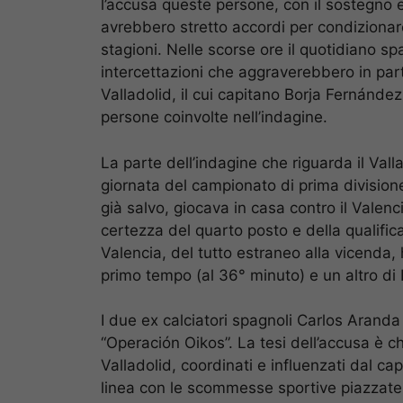
l’accusa queste persone, con il sostegno e 
avrebbero stretto accordi per condizionare 
stagioni. Nelle scorse ore il quotidiano s
intercettazioni che aggraverebbero in parti
Valladolid, il cui capitano Borja Fernández –
persone coinvolte nell’indagine.
La parte dell’indagine che riguarda il Valla
giornata del campionato di prima divisione,
già salvo, giocava in casa contro il Valenc
certezza del quarto posto e della qualifi
Valencia, del tutto estraneo alla vicenda, 
primo tempo (al 36° minuto) e un altro di
I due ex calciatori spagnoli Carlos Aranda
“Operación Oikos”. La tesi dell’accusa è ch
Valladolid, coordinati e influenzati dal ca
linea con le scommesse sportive piazzate 