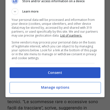
Store and/or access information on a device
promozione e retrocessione. Con i
Learn more
soldi di mezzo, ovviamente, ma a
volte anche senza. In seconda
Your personal data will be processed and information from
your device (cookies, unique identifiers, and other device
divisione esiste un’antica legge
data) may be stored by, accessed by and shared with 319
partners, or used specifically by this site. We and our partners
bronzea secondo la quale le
may use precise geolocation data.
List of partners.
squadre che si affrontano all’ultima
Some vendors may process your personal data on the basis
of legitimate interest, which you can object to by managing
giornata sono d’accordo fin dal
your options below. Look for a link at the bottom of this page
or in the site menu to manage or withdraw consent in privacy
giorno del sorteggio: i punti a chi
and cookie settings.
ne ha bisogno.
Consent
La presenza delle scommesse comporta un
Manage options
rischio ulteriore, conclude Relaño, ma si tratta di
un rischio facilmente rilevabile tramite strumenti
tecnici. “Le scommesse rare o eccessive sono
facili da tracciare”, scrive, suggerendo in