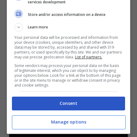
services development
PlanetWin365
Store and/or access information on a device
Learn more
BONUS PLANETWIN365: FINO A 2050€
Your personal data will be processed and information from
Planetwin365: 2050€ per sport e scommesse
your device (cookies, unique identifiers, and other device
Iscrivendoti a PlanetWin365 ricevi: 100% fino a 2000€
data) may be stored by, accessed by and shared with 319
partners, or used specifically by this site. We and our partners
in Bonus Scommesse + 100% fino a 50€ in Bonus
may use precise geolocation data.
List of partners.
Sport
Some vendors may process your personal data on the basis
2050€
of legitimate interest, which you can object to by managing
your options below. Look for a link at the bottom of this page
or in the site menu to manage or withdraw consent in privacy
VERIFICA
and cookie settings.
Mostra Informazioni
Consent
Manage options
DAZNBet