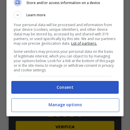
Store and/or access information on a device
1000€
Learn more
VERIFICA
Your personal data will be processed and information from
your device (cookies, unique identifiers, and other device
data) may be stored by, accessed by and shared with 319
partners, or used specifically by this site. We and our partners
Mostra Informazioni
may use precise geolocation data.
List of partners.
Some vendors may process your personal data on the basis
of legitimate interest, which you can object to by managing
PlanetWin365
your options below. Look for a link at the bottom of this page
or in the site menu to manage or withdraw consent in privacy
and cookie settings.
BONUS PLANETWIN365: FINO A 2050€
Planetwin365: 2050€ per sport e scommesse
Consent
Iscrivendoti a PlanetWin365 ricevi: 100% fino a 2000€
in Bonus Scommesse + 100% fino a 50€ in Bonus
Sport
Manage options
2050€
VERIFICA