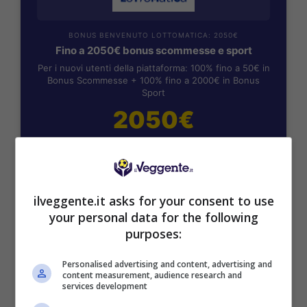
BONUS BENVENUTO LOTTOMATICA: 2050€
Fino a 2050€ bonus scommesse e sport
Per i nuovi utenti della piattaforma: 100% fino a 50€ in
Bonus Scommesse + 100% fino a 2000€ in Bonus
Sport
2050€
VERIFICA
Mostra Informazioni
ilveggente.it asks for your consent to use
your personal data for the following
purposes:
SNAI
Personalised advertising and content, advertising and
content measurement, audience research and
Bonus Benvenuto Sport: fino a 1.000€
services development
50% sul deposito fino a 50€