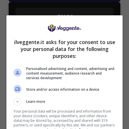
SNAI
Bonus Benvenuto Sport: fino a 1.000€
ilveggente.it asks for your consent to use
50% sul deposito fino a 50€
your personal data for the following
1000€
purposes:
VERIFICA
Personalised advertising and content, advertising and
content measurement, audience research and
services development
Mostra Informazioni
Store and/or access information on a device
Learn more
PlanetWin365
Your personal data will be processed and information from
your device (cookies, unique identifiers, and other device
data) may be stored by, accessed by and shared with 319
BONUS PLANETWIN365: FINO A 2050€
partners, or used specifically by this site. We and our partners
Planetwin365: 2050€ per sport e scommesse