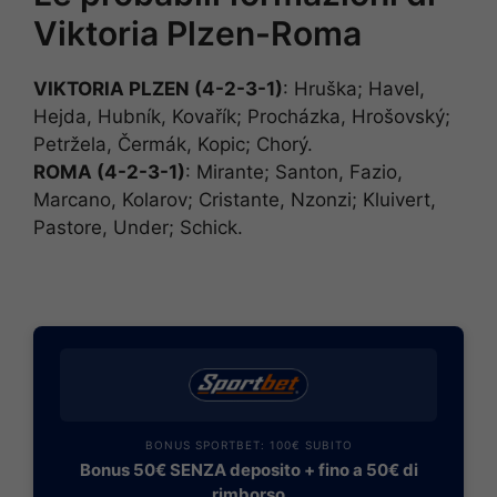
Viktoria Plzen-Roma
VIKTORIA PLZEN (4-2-3-1)
: Hruška; Havel,
Hejda, Hubník, Kovařík; Procházka, Hrošovský;
Petržela, Čermák, Kopic; Chorý.
ROMA (4-2-3-1)
: Mirante; Santon, Fazio,
Marcano, Kolarov; Cristante, Nzonzi; Kluivert,
Pastore, Under; Schick.
BONUS SPORTBET: 100€ SUBITO
Bonus 50€ SENZA deposito + fino a 50€ di
rimborso