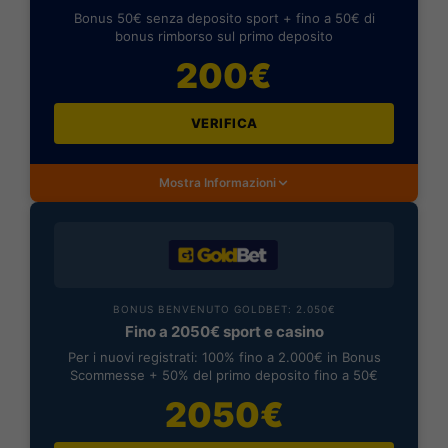
Bonus 50€ senza deposito sport + fino a 50€ di
bonus rimborso sul primo deposito
200€
VERIFICA
Mostra Informazioni
BONUS BENVENUTO GOLDBET: 2.050€
Fino a 2050€ sport e casino
Per i nuovi registrati: 100% fino a 2.000€ in Bonus
Scommesse + 50% del primo deposito fino a 50€
2050€