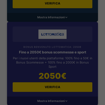
VERIFICA
Mostra Informazioni
BONUS BENVENUTO LOTTOMATICA: 2050€
Fino a 2050€ bonus scommesse e sport
Per i nuovi utenti della piattaforma: 100% fino a 50€ in
Bonus Scommesse + 100% fino a 2000€ in Bonus
Sport
2050€
VERIFICA
Mostra Informazioni