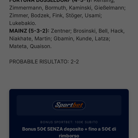
Zimmermann, Bormuth, Kaminski, Gießelmann;
Zimmer, Bodzek, Fink, Stöger, Usami;
Lukebakio.
MAINZ (5-3-2):
Zentner; Brosinski, Bell, Hack,
Niakhate, Martin; Gbamin, Kunde, Latza;
Mateta, Quaison.
PROBABILE RISULTATO: 2-2
BONUS SPORTBET: 100€ SUBITO
Bonus 50€ SENZA deposito + fino a 50€ di
rimborso