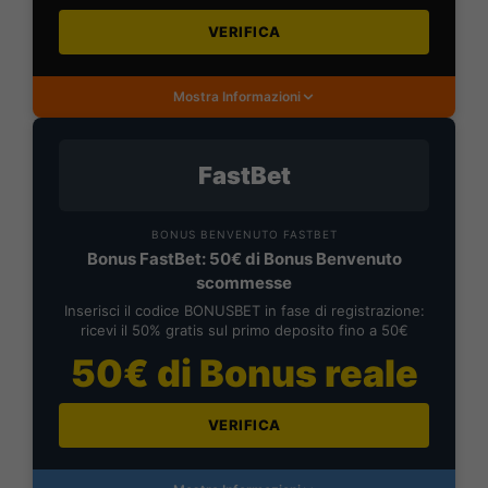
VERIFICA
Mostra Informazioni
FastBet
BONUS BENVENUTO FASTBET
Bonus FastBet: 50€ di Bonus Benvenuto
scommesse
Inserisci il codice BONUSBET in fase di registrazione:
ricevi il 50% gratis sul primo deposito fino a 50€
50€ di Bonus reale
VERIFICA