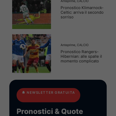
Anteprime
,
CALCIO
Pronostico Klimarnock-
Celtic: arriva il secondo
sorriso
Anteprime
,
CALCIO
Pronostico Rangers-
Hibernian: alle spalle il
momento complicato
🔔
NEWSLETTER GRATUITA
Pronostici & Quote