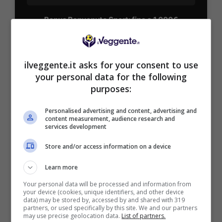
Bonus Benvenuto Sport: fino a 1.000€
50% sul deposito fino a 50€
1000€
ilveggente.it asks for your consent to use
your personal data for the following
VERIFICA
purposes:
Mostra Informazioni
Personalised advertising and content, advertising and
content measurement, audience research and
services development
PlanetWin365
Store and/or access information on a device
Learn more
BONUS PLANETWIN365: FINO A 2050€
Planetwin365: 2050€ per sport e scommesse
Your personal data will be processed and information from
Iscrivendoti a PlanetWin365 ricevi: 100% fino a 2000€
your device (cookies, unique identifiers, and other device
data) may be stored by, accessed by and shared with 319
in Bonus Scommesse + 100% fino a 50€ in Bonus
partners, or used specifically by this site. We and our partners
Sport
may use precise geolocation data.
List of partners.