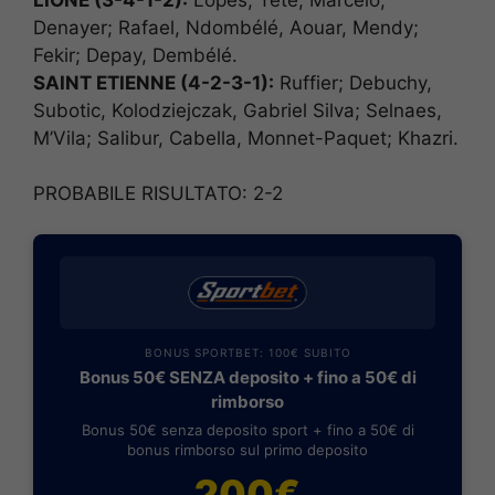
Denayer; Rafael, Ndombélé, Aouar, Mendy;
Fekir; Depay, Dembélé.
SAINT ETIENNE (4-2-3-1):
Ruffier; Debuchy,
Subotic, Kolodziejczak, Gabriel Silva; Selnaes,
M’Vila; Salibur, Cabella, Monnet-Paquet; Khazri.
PROBABILE RISULTATO: 2-2
BONUS SPORTBET: 100€ SUBITO
Bonus 50€ SENZA deposito + fino a 50€ di
rimborso
Bonus 50€ senza deposito sport + fino a 50€ di
bonus rimborso sul primo deposito
200€