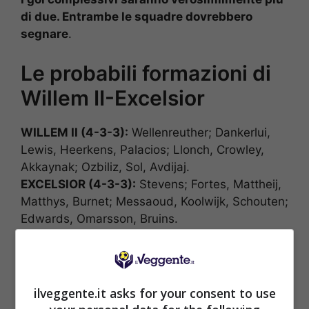
di due. Entrambe le squadre dovrebbero
segnare
.
Le probabili formazioni di
Willem II-Excelsior
WILLEM II (4-3-3):
Wellenreuther; Dankerlui,
Lewis, Heerkens, Palacios; Llonch, Crowley,
Akkaynak; Ozbiliz, Sol, Avdijaj.
EXCELSIOR (4-3-3):
Stevens; Fortes, Mattheij,
Matthys, Burnet; Messaoud, Koolwijk, Schouten;
Edwards, Omarsson, Bruins.
PROBABILE RISULTATO: 2-2
ilveggente.it asks for your consent to use