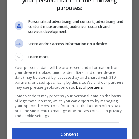
your personal data for the following
purposes:
BONUS SPORTBET: 100€ SUBITO
Personalised advertising and content, advertising and
Bonus 50€ SENZA deposito + fino a 50€ di
content measurement, audience research and
services development
rimborso
Bonus 50€ senza deposito sport + fino a 50€ di
Store and/or access information on a device
bonus rimborso sul primo deposito
200€
Learn more
Your personal data will be processed and information from
your device (cookies, unique identifiers, and other device
VERIFICA
data) may be stored by, accessed by and shared with 319
partners, or used specifically by this site. We and our partners
may use precise geolocation data.
List of partners.
Mostra Informazioni
Some vendors may process your personal data on the basis
of legitimate interest, which you can object to by managing
your options below. Look for a link at the bottom of this page
or in the site menu to manage or withdraw consent in privacy
and cookie settings.
BONUS BENVENUTO GOLDBET: 2.050€
Consent
Fino a 2050€ sport e casino