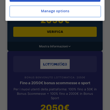
Per i nuovi registrati: 100% fino a 2.000€ in Bonus
Scommesse + 50% del primo deposito fino a 50€
Manage options
2050€
VERIFICA
Mostra Informazioni
BONUS BENVENUTO LOTTOMATICA: 2050€
Fino a 2050€ bonus scommesse e sport
Per i nuovi utenti della piattaforma: 100% fino a 50€ in
Bonus Scommesse + 100% fino a 2000€ in Bonus
Sport
2050€