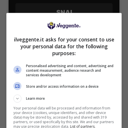
SNAI
Bonus Benvenuto Sport: fino a 1.000€
50% sul deposito fino a 50€
ilveggente.it asks for your consent to use
your personal data for the following
1000€
purposes:
VERIFICA
Personalised advertising and content, advertising and
content measurement, audience research and
services development
Mostra Informazioni
Store and/or access information on a device
Learn more
PlanetWin365
Your personal data will be processed and information from
your device (cookies, unique identifiers, and other device
BONUS PLANETWIN365: FINO A 2050€
data) may be stored by, accessed by and shared with 319
Planetwin365: 2050€ per sport e scommesse
partners, or used specifically by this site. We and our partners
may use precise geolocation data.
List of partners.