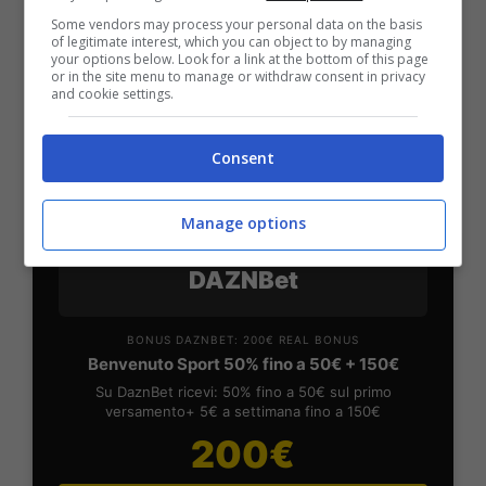
Iscrivendoti a PlanetWin365 ricevi: 100% fino a 2000€
Some vendors may process your personal data on the basis
in Bonus Scommesse + 100% fino a 50€ in Bonus
of legitimate interest, which you can object to by managing
Sport
your options below. Look for a link at the bottom of this page
2050€
or in the site menu to manage or withdraw consent in privacy
and cookie settings.
VERIFICA
Consent
Mostra Informazioni
Manage options
DAZNBet
BONUS DAZNBET: 200€ REAL BONUS
Benvenuto Sport 50% fino a 50€ + 150€
Su DaznBet ricevi: 50% fino a 50€ sul primo
versamento+ 5€ a settimana fino a 150€
200€