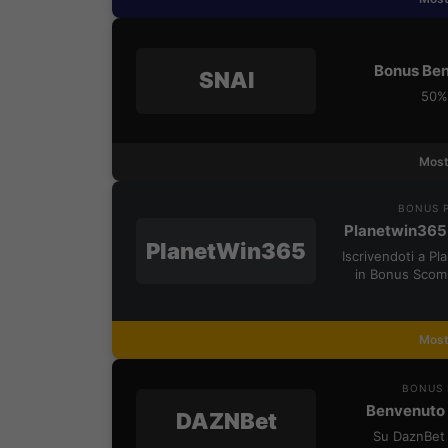
Bonus Ben
SNAI
50% 
Most
BONUS P
Planetwin365
PlanetWin365
Iscrivendoti a P
in Bonus Scom
Most
BONUS 
Benvenuto 
DAZNBet
Su DaznBet 