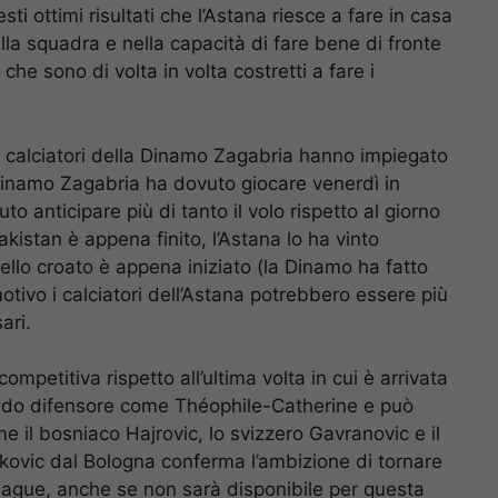
ti ottimi risultati che l’Astana riesce a fare in casa
lla squadra e nella capacità di fare bene di fronte
 che sono di volta in volta costretti a fare i
 i calciatori della Dinamo Zagabria hanno impiegato
a Dinamo Zagabria ha dovuto giocare venerdì in
o anticipare più di tanto il volo rispetto al giorno
akistan è appena finito, l’Astana lo ha vinto
ello croato è appena iniziato (la Dinamo ha fatto
otivo i calciatori dell’Astana potrebbero essere più
ari.
petitiva rispetto all’ultima volta in cui è arrivata
alido difensore come Théophile-Catherine e può
me il bosniaco Hajrovic, lo svizzero Gavranovic e il
ovic dal Bologna conferma l’ambizione di tornare
eague, anche se non sarà disponibile per questa