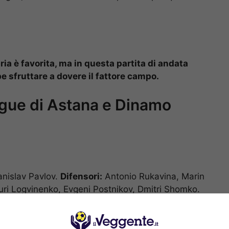
ia è favorita, ma in questa partita di andata
e sfruttare a dovere il fattore campo.
gue di Astana e Dinamo
anislav Pavlov.
Difensori:
Antonio Rukavina, Marin
uri Logvinenko, Evgeni Postnikov, Dmitri Shomko.
rikzhan Muzhikov, Pedro Henrique, Marin Tomasov,
ard Almeida.
Attaccanti:
Junior Kabananga, Roman
i Schetkin.