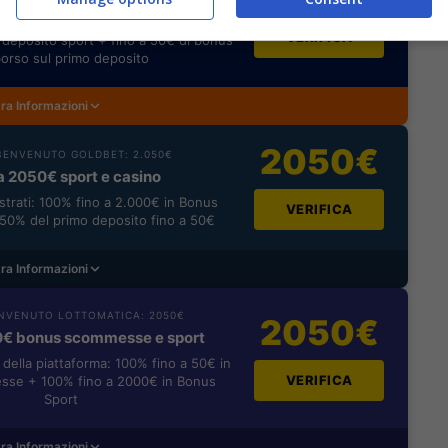
rimborso
VERIFICA
deposito sport + fino a 50€ di bonus
orso sul primo deposito
ra Informazioni
2050€
ENVENUTO GOLDBET: 2.050€
a 2050€ sport e casino
istrati: 100% fino a 2.000€ in Bonus
VERIFICA
0% del primo deposito fino a 50€
ra Informazioni
NVENUTO LOTTOMATICA: 2050€
2050€
0€ bonus scommesse e sport
i della piattaforma: 100% fino a 50€ in
VERIFICA
se + 100% fino a 2000€ in Bonus
Sport
ra Informazioni