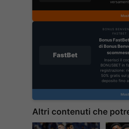
versament
Most
BONUS BENVE
FASTBET
Bonus FastBet
di Bonus Benv
scommes
FastBet
Inserisci il co
BONUSBET in fa
registrazione: ric
50% gratis sul 
deposito fino 
Most
Altri contenuti che potr