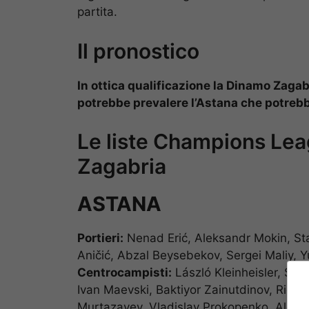
partita.
Il pronostico
In ottica qualificazione la Dinamo Zagabr
potrebbe prevalere l’Astana che potrebb
Le liste Champions Lea
Zagabria
ASTANA
Portieri:
Nenad Erić, Aleksandr Mokin, St
Aničić, Abzal Beysebekov, Sergei Maliy, Y
Centrocampisti:
László Kleinheisler, Se
Ivan Maevski, Baktiyor Zainutdinov, Rich
Murtazayev, Vladislav Prokopenko, Alekse