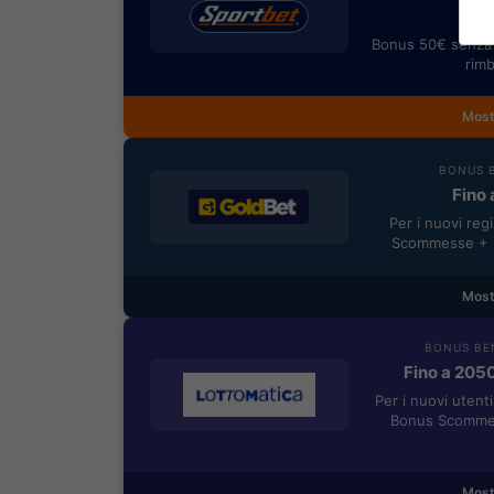
Bonus 50€ senza 
rimb
Most
BONUS B
Fino 
Per i nuovi reg
Scommesse + 5
Most
BONUS BE
Fino a 205
Per i nuovi utent
Bonus Scommes
Most