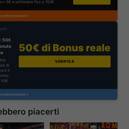
o+ 5€ a settimana fino a 150€
ra Informazioni
NUTO
: 50€
50€ di Bonus reale
enuto
se
dice
VERIFICA
se di
evi il
primo
a 50€
ra Informazioni
ebbero piacerti