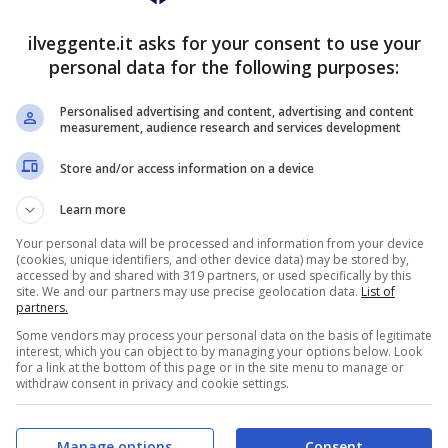
ilveggente.it asks for your consent to use your
personal data for the following purposes:
Dominik Livaković, Adrian Šemper.
Difensori:
Personalised advertising and content, advertising and content
mani, Marin Leovac, Filip Benković, Kévin
measurement, audience research and services development
rko Lešković, Dino Perić, Emir Dilaver.
Store and/or access information on a device
demi, Dani Olmo, Izet Hajrovic, Amer Gojak,
Attaccanti:
Mario Budimir, Mario Gavranović,
Learn more
ntonio Marin, Ivan Fiolić, Damian Kadzior, Mislav
Your personal data will be processed and information from your device
(cookies, unique identifiers, and other device data) may be stored by,
accessed by and shared with 319 partners, or used specifically by this
site. We and our partners may use precise geolocation data.
List of
partners.
Some vendors may process your personal data on the basis of legitimate
interest, which you can object to by managing your options below. Look
for a link at the bottom of this page or in the site menu to manage or
withdraw consent in privacy and cookie settings.
S SPORTBET: 100€ SUBITO
200€
NZA deposito + fino a 50€ di
Manage options
Consent