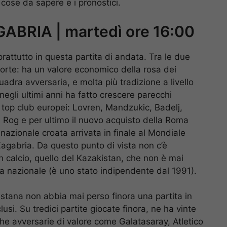
cose da sapere e i pronostici.
BRIA | martedì ore 16:00
ttutto in questa partita di andata. Tra le due
orte: ha un valore economico della rosa dei
quadra avversaria, e molta più tradizione a livello
 negli ultimi anni ha fatto crescere parecchi
nei top club europei: Lovren, Mandzukic, Badelj,
, Rog e per ultimo il nuovo acquisto della Roma
 nazionale croata arrivata in finale al Mondiale
Zagabria. Da questo punto di vista non c’è
 calcio, quello del Kazakistan, che non è mai
n la nazionale (è uno stato indipendente dal 1991).
stana non abbia mai perso finora una partita in
si. Su tredici partite giocate finora, ne ha vinte
he avversarie di valore come Galatasaray, Atletico