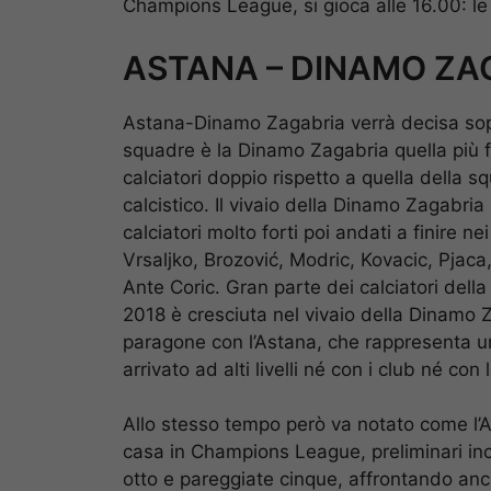
Champions League, si gioca alle 16.00: le 
ASTANA – DINAMO ZAGA
Astana-Dinamo Zagabria verrà decisa sopra
squadre è la Dinamo Zagabria quella più f
calciatori doppio rispetto a quella della s
calcistico. Il vivaio della Dinamo Zagabria
calciatori molto forti poi andati a finire 
Vrsaljko, Brozović, Modric, Kovacic, Pjaca
Ante Coric. Gran parte dei calciatori della
2018 è cresciuta nel vivaio della Dinamo 
paragone con l’Astana, che rappresenta un
arrivato ad alti livelli né con i club né co
Allo stesso tempo però va notato come l’A
casa in Champions League, preliminari inclu
otto e pareggiate cinque, affrontando anc