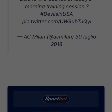
morning training session ?
#DevilsInUSA
pic.twitter.com/UW9ubTuQyI
— AC Milan (@acmilan)
30 luglio
2018