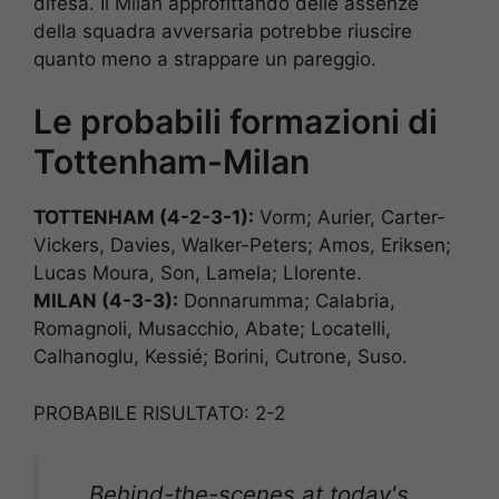
difesa. Il Milan approfittando delle assenze
della squadra avversaria potrebbe riuscire
quanto meno a strappare un pareggio.
Le probabili formazioni di
Tottenham-Milan
TOTTENHAM (4-2-3-1):
Vorm; Aurier, Carter-
Vickers, Davies, Walker-Peters; Amos, Eriksen;
Lucas Moura, Son, Lamela; Llorente.
MILAN (4-3-3):
Donnarumma; Calabria,
Romagnoli, Musacchio, Abate; Locatelli,
Calhanoglu, Kessié; Borini, Cutrone, Suso.
PROBABILE RISULTATO: 2-2
Behind-the-scenes at today's​ ​