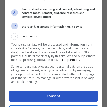
Mostra Informazioni
Personalised advertising and content, advertising and
content measurement, audience research and
services development
SNAI
Store and/or access information on a device
Learn more
Bonus Benvenuto Sport: fino a 1.000€
Your personal data will be processed and information from
50% sul deposito fino a 50€
your device (cookies, unique identifiers, and other device
data) may be stored by, accessed by and shared with 319
1000€
partners, or used specifically by this site. We and our partners
may use precise geolocation data.
List of partners.
Some vendors may process your personal data on the basis
VERIFICA
of legitimate interest, which you can object to by managing
your options below. Look for a link at the bottom of this page
or in the site menu to manage or withdraw consent in privacy
and cookie settings.
Mostra Informazioni
Consent
PlanetWin365