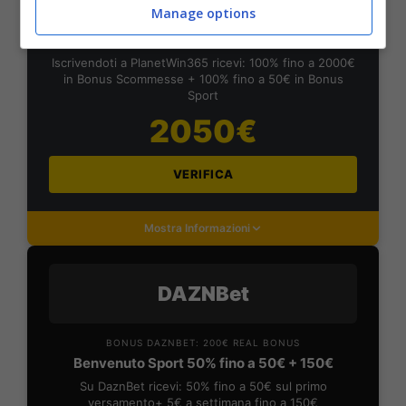
Manage options
BONUS PLANETWIN365: FINO A 2050€
Planetwin365: 2050€ per sport e scommesse
Iscrivendoti a PlanetWin365 ricevi: 100% fino a 2000€
in Bonus Scommesse + 100% fino a 50€ in Bonus
Sport
2050€
VERIFICA
Mostra Informazioni
DAZNBet
BONUS DAZNBET: 200€ REAL BONUS
Benvenuto Sport 50% fino a 50€ + 150€
Su DaznBet ricevi: 50% fino a 50€ sul primo
versamento+ 5€ a settimana fino a 150€