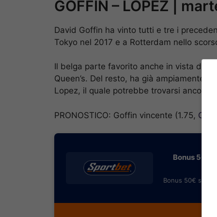
GOFFIN – LOPEZ | marte
David Goffin ha vinto tutti e tre i precede
Tokyo nel 2017 e a Rotterdam nello scors
Il belga parte favorito anche in vista del
Queen’s. Del resto, ha già ampiamente dim
Lopez, il quale potrebbe trovarsi ancora un
PRONOSTICO: Goffin vincente (1.75,
Gold
BONU
Bonus 50€ SE
Bonus 50€ senza 
rimb
Most