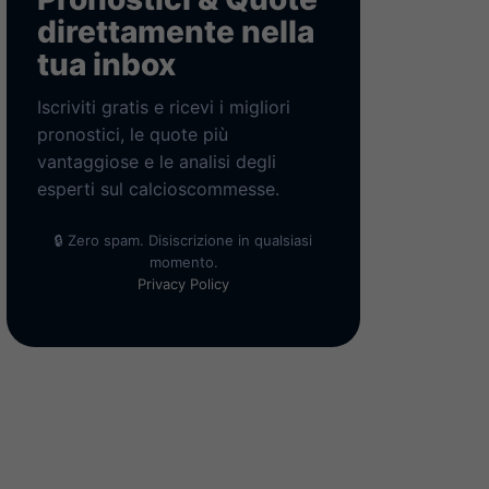
direttamente nella
tua inbox
Iscriviti gratis e ricevi i migliori
pronostici, le quote più
vantaggiose e le analisi degli
esperti sul calcioscommesse.
🔒 Zero spam. Disiscrizione in qualsiasi
momento.
Privacy Policy