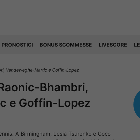
PRONOSTICI
BONUS SCOMMESSE
LIVESCORE
LE
ri, Vandeweghe-Martic e Goffin-Lopez
Raonic-Bhambri,
 e Goffin-Lopez
i tennis. A Birmingham, Lesia Tsurenko e Coco