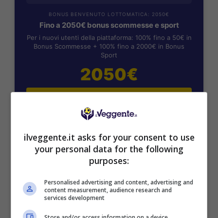
BONUS BENVENUTO LOTTOMATICA: 2050€
Fino a 2050€ bonus scommesse e sport
Per i nuovi utenti della piattaforma: 100% fino a 50€ in
Bonus Scommesse + 100% fino a 2000€ in Bonus
Sport
2050€
VERIFICA
Mostra Informazioni
ilveggente.it asks for your consent to use
your personal data for the following
purposes:
SNAI
Personalised advertising and content, advertising and
content measurement, audience research and
Bonus Benvenuto Sport: fino a 1.000€
services development
50% sul deposito fino a 50€
Store and/or access information on a device