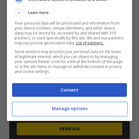
1000€
Learn more
VERIFICA
Your personal data will be processed and information from
your device (cookies, unique identifiers, and other device
data) may be stored by, accessed by and shared with 319
Mostra Informazioni
partners, or used specifically by this site. We and our partners
may use precise geolocation data.
List of partners.
Some vendors may process your personal data on the basis
of legitimate interest, which you can object to by managing
PlanetWin365
your options below. Look for a link at the bottom of this page
or in the site menu to manage or withdraw consent in privacy
and cookie settings.
BONUS PLANETWIN365: FINO A 2050€
Planetwin365: 2050€ per sport e scommesse
Consent
Iscrivendoti a PlanetWin365 ricevi: 100% fino a 2000€
in Bonus Scommesse + 100% fino a 50€ in Bonus
Sport
Manage options
2050€
VERIFICA