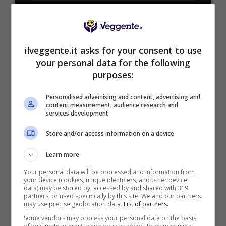
Bonus Benvenuto Sport: fino a 1.000€
50% sul deposito fino a 50€
1000€
ilveggente.it asks for your consent to use
your personal data for the following
VERIFICA
purposes:
Personalised advertising and content, advertising and
Mostra Informazioni
content measurement, audience research and
services development
Store and/or access information on a device
PlanetWin365
Learn more
BONUS PLANETWIN365: FINO A 2050€
Your personal data will be processed and information from
Planetwin365: 2050€ per sport e scommesse
your device (cookies, unique identifiers, and other device
data) may be stored by, accessed by and shared with 319
Iscrivendoti a PlanetWin365 ricevi: 100% fino a 2000€
partners, or used specifically by this site. We and our partners
in Bonus Scommesse + 100% fino a 50€ in Bonus
may use precise geolocation data.
List of partners.
Sport
Some vendors may process your personal data on the basis