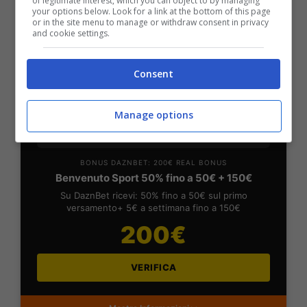
2050€
of legitimate interest, which you can object to by managing
your options below. Look for a link at the bottom of this page
or in the site menu to manage or withdraw consent in privacy
and cookie settings.
VERIFICA
Consent
Mostra Informazioni
Manage options
DAZNBet
BONUS DAZNBET: 200€ REAL BONUS
Benvenuto Sport 50% fino a 50€ + 150€
Su DaznBet ricevi: 50% fino a 50€ sul primo
versamento+ 5€ a settimana fino a 150€
200€
VERIFICA