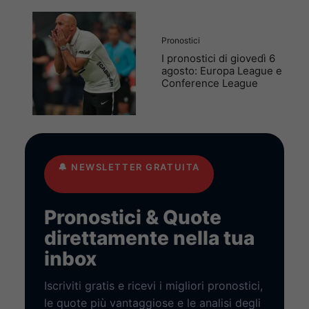
Pronostici
I pronostici di giovedì 6
agosto: Europa League e
Conference League
🔔
NEWSLETTER GRATUITA
Pronostici & Quote
direttamente nella tua
inbox
Iscriviti gratis e ricevi i migliori pronostici,
le quote più vantaggiose e le analisi degli