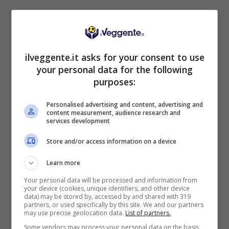
ilveggente.it asks for your consent to use
your personal data for the following
purposes:
Personalised advertising and content, advertising and
content measurement, audience research and
services development
Store and/or access information on a device
Learn more
BONUS SPORTBET: 100€ SUBITO
Your personal data will be processed and information from
Bonus 50€ SENZA deposito + fino a 50€ di
your device (cookies, unique identifiers, and other device
rimborso
data) may be stored by, accessed by and shared with 319
partners, or used specifically by this site. We and our partners
Bonus 50€ senza deposito sport + fino a 50€ di
may use precise geolocation data.
List of partners.
bonus rimborso sul primo deposito
Some vendors may process your personal data on the basis