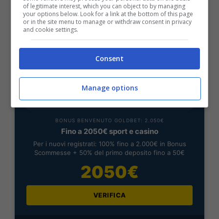
200€
of legitimate interest, which you can object to by managing
your options below. Look for a link at the bottom of this page
or in the site menu to manage or withdraw consent in privacy
and cookie settings.
VERIFICA
Consent
Mostra Informazioni
Manage options
BONUS BENVENUTO GOLDBET: 2.050€
Fino a 2050€ sport e casino
Per i nuovi registrati: 100% fino a 2.000€ in Bonus
Scommesse + 50% del primo deposito fino a 50€
2050€
VERIFICA