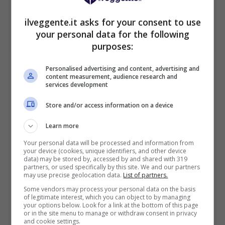
(Sport e Calcio, solo Calcio Mensile, Cinema,
Serie TV, Intrattenimento) – vanno da € 6,99 a
ilveggente.it asks for your consent to use
€ 29,99.
your personal data for the following
purposes:
Personalised advertising and content, advertising and
content measurement, audience research and
services development
BONUS SPORTBET: 100€ SUBITO
Store and/or access information on a device
Bonus 50€ SENZA deposito + fino a 50€ di
rimborso
Learn more
Bonus 50€ senza deposito sport + fino a 50€ di
Your personal data will be processed and information from
bonus rimborso sul primo deposito
your device (cookies, unique identifiers, and other device
200€
data) may be stored by, accessed by and shared with 319
partners, or used specifically by this site. We and our partners
may use precise geolocation data.
List of partners.
VERIFICA
Some vendors may process your personal data on the basis
of legitimate interest, which you can object to by managing
your options below. Look for a link at the bottom of this page
or in the site menu to manage or withdraw consent in privacy
Mostra Informazioni
and cookie settings.