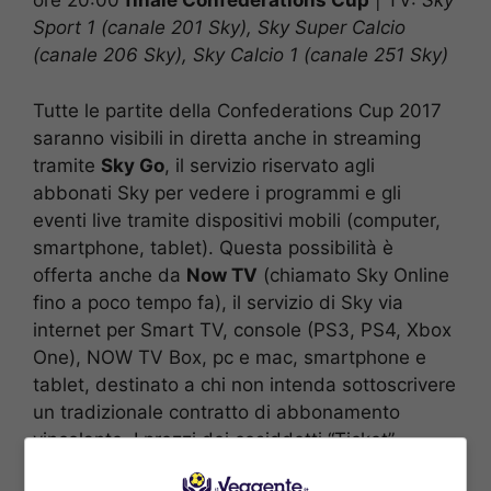
ore 20:00
finale Confederations Cup
|
TV:
Sky
Sport 1 (canale 201 Sky), Sky Super Calcio
(canale 206 Sky), Sky Calcio 1 (canale 251 Sky)
Tutte le partite della Confederations Cup 2017
saranno visibili in diretta anche in streaming
tramite
Sky Go
, il servizio riservato agli
abbonati Sky per vedere i programmi e gli
eventi live tramite dispositivi mobili (computer,
smartphone, tablet). Questa possibilità è
offerta anche da
Now TV
(chiamato Sky Online
fino a poco tempo fa), il servizio di Sky via
internet per Smart TV, console (PS3, PS4, Xbox
One), NOW TV Box, pc e mac, smartphone e
tablet, destinato a chi non intenda sottoscrivere
un tradizionale contratto di abbonamento
vincolante. I prezzi dei cosiddetti “Ticket” –
gruppi di contenuti visibili suddivisi per tema