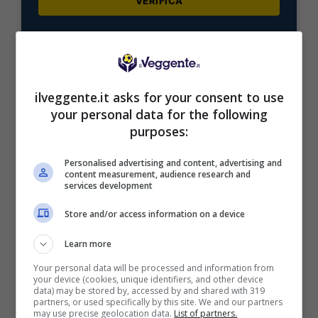
VERIFICA
Mostra Informazioni
ilveggente.it asks for your consent to use
your personal data for the following
purposes:
BONUS BENVENUTO LOTTOMATICA: 2050€
Fino a 2050€ bonus scommesse e sport
Personalised advertising and content, advertising and
Per i nuovi utenti della piattaforma: 100% fino a 50€ in
content measurement, audience research and
Bonus Scommesse + 100% fino a 2000€ in Bonus
services development
Sport
2050€
Store and/or access information on a device
Learn more
VERIFICA
Your personal data will be processed and information from
your device (cookies, unique identifiers, and other device
data) may be stored by, accessed by and shared with 319
Mostra Informazioni
partners, or used specifically by this site. We and our partners
may use precise geolocation data.
List of partners.