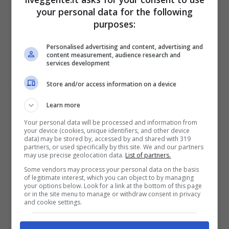
your personal data for the following
2050€
purposes:
VERIFICA
Personalised advertising and content, advertising and
content measurement, audience research and
services development
Mostra Informazioni
Store and/or access information on a device
Learn more
SNAI
Your personal data will be processed and information from
your device (cookies, unique identifiers, and other device
data) may be stored by, accessed by and shared with 319
Bonus Benvenuto Sport: fino a 1.000€
partners, or used specifically by this site. We and our partners
50% sul deposito fino a 50€
may use precise geolocation data.
List of partners.
1000€
Some vendors may process your personal data on the basis
of legitimate interest, which you can object to by managing
your options below. Look for a link at the bottom of this page
or in the site menu to manage or withdraw consent in privacy
VERIFICA
and cookie settings.