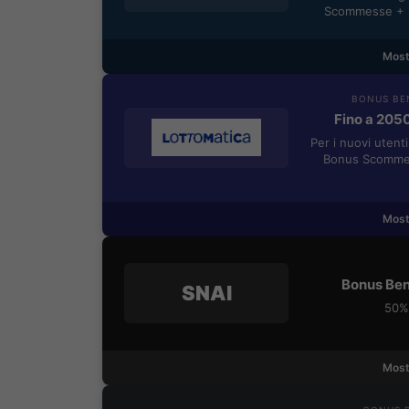
Scommesse + 5
Most
BONUS BE
Fino a 205
Per i nuovi utent
Bonus Scommes
Most
Bonus Ben
SNAI
50% 
Most