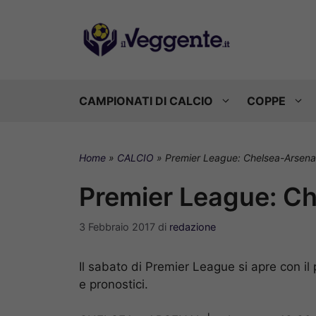
Vai
al
contenuto
CAMPIONATI DI CALCIO
COPPE
Home
»
CALCIO
»
Premier League: Chelsea-Arsenal
Premier League: Ch
3 Febbraio 2017
di
redazione
Il sabato di Premier League si apre con il 
e pronostici.