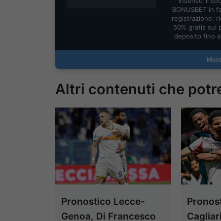
Inserisci il co
BONUSBET in fa
registrazione: ric
50% gratis sul 
deposito fino 
Most
Altri contenuti che potr
Pronostico Lecce-
Pronost
Genoa, Di Francesco
Cagliar