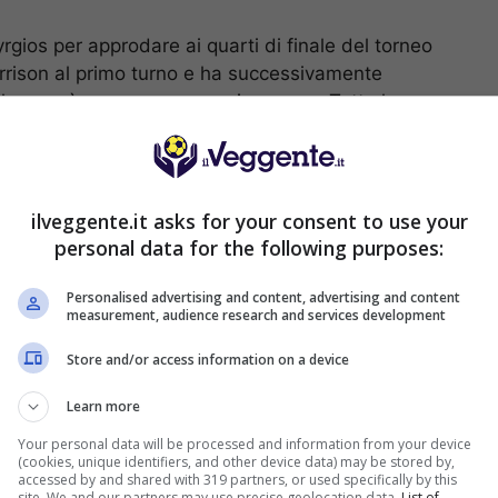
gios per approdare ai quarti di finale del torneo
arrison al primo turno e ha successivamente
, che non è nemmeno sceso in campo. Tutte le
sissime in questa fase conclusiva della stagione,
 stanchi, perciò Kyrgios sembra avere buone
i di Gilles Muller.
ilveggente.it asks for your consent to use your
obet
)
personal data for the following purposes:
Personalised advertising and content, advertising and content
S SPORTBET: 100€ SUBITO
measurement, audience research and services development
200€
NZA deposito + fino a 50€ di
Store and/or access information on a device
rimborso
VERIFICA
deposito sport + fino a 50€ di bonus
Learn more
orso sul primo deposito
Your personal data will be processed and information from your device
(cookies, unique identifiers, and other device data) may be stored by,
ra Informazioni
accessed by and shared with 319 partners, or used specifically by this
site. We and our partners may use precise geolocation data.
List of