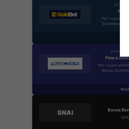
BONUS B
Fino 
Per i nuovi reg
Scommesse + 5
Most
BONUS BE
Fino a 205
Per i nuovi utent
Bonus Scommes
Most
Bonus Ben
SNAI
50% 