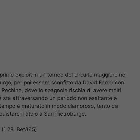
primo exploit in un torneo del circuito maggiore nel
rgo, per poi essere sconfitto da David Ferrer con
a Pechino, dove lo spagnolo rischia di avere molti
hé sta attraversando un periodo non esaltante e
attempo è maturato in modo clamoroso, tanto da
istare il titolo a San Pietroburgo.
 (1.28, Bet365)