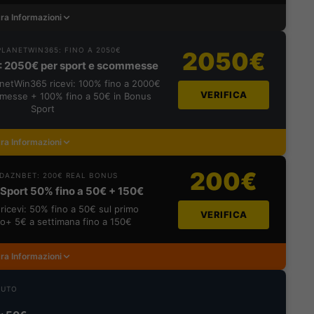
ra Informazioni
LANETWIN365: FINO A 2050€
2050€
: 2050€ per sport e scommesse
lanetWin365 ricevi: 100% fino a 2000€
VERIFICA
messe + 100% fino a 50€ in Bonus
Sport
ra Informazioni
200€
DAZNBET: 200€ REAL BONUS
Sport 50% fino a 50€ + 150€
ricevi: 50% fino a 50€ sul primo
VERIFICA
o+ 5€ a settimana fino a 150€
ra Informazioni
NUTO