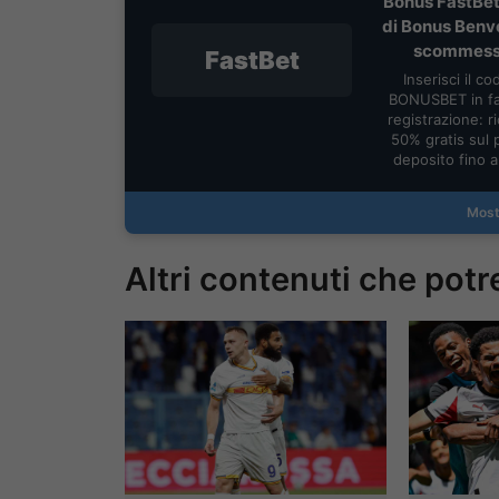
Bonus FastBet
di Bonus Benv
scommes
FastBet
Inserisci il co
BONUSBET in fa
registrazione: ric
50% gratis sul 
deposito fino 
Most
Altri contenuti che potr