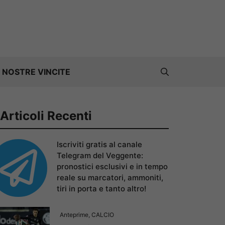
 NOSTRE VINCITE
Articoli Recenti
Iscriviti gratis al canale
Telegram del Veggente:
pronostici esclusivi e in tempo
reale su marcatori, ammoniti,
tiri in porta e tanto altro!
Anteprime
,
CALCIO