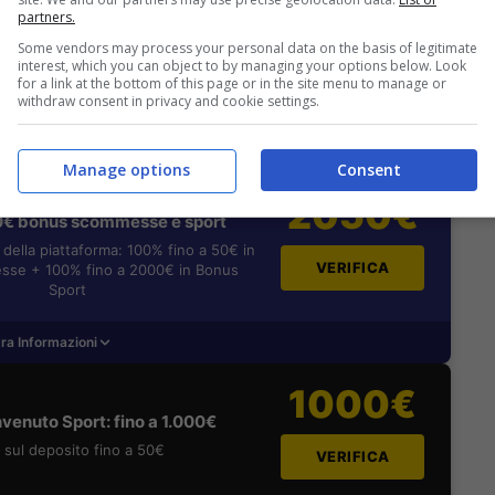
2050€
partners.
ENVENUTO GOLDBET: 2.050€
a 2050€ sport e casino
Some vendors may process your personal data on the basis of legitimate
interest, which you can object to by managing your options below. Look
istrati: 100% fino a 2.000€ in Bonus
VERIFICA
for a link at the bottom of this page or in the site menu to manage or
0% del primo deposito fino a 50€
withdraw consent in privacy and cookie settings.
ra Informazioni
Manage options
Consent
NVENUTO LOTTOMATICA: 2050€
2050€
0€ bonus scommesse e sport
i della piattaforma: 100% fino a 50€ in
VERIFICA
se + 100% fino a 2000€ in Bonus
Sport
ra Informazioni
1000€
venuto Sport: fino a 1.000€
sul deposito fino a 50€
VERIFICA