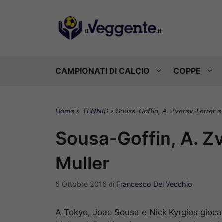
Vai
al
contenuto
CAMPIONATI DI CALCIO
COPPE
Home
»
TENNIS
»
Sousa-Goffin, A. Zverev-Ferrer e
Sousa-Goffin, A. Zv
Muller
6 Ottobre 2016
di
Francesco Del Vecchio
A Tokyo, Joao Sousa e Nick Kyrgios giocan