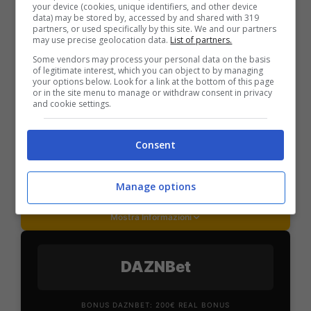
your device (cookies, unique identifiers, and other device
PlanetWin365
data) may be stored by, accessed by and shared with 319
partners, or used specifically by this site. We and our partners
may use precise geolocation data.
List of partners.
BONUS PLANETWIN365: FINO A 2050€
Some vendors may process your personal data on the basis
of legitimate interest, which you can object to by managing
Planetwin365: 2050€ per sport e scommesse
your options below. Look for a link at the bottom of this page
Iscrivendoti a PlanetWin365 ricevi: 100% fino a 2000€
or in the site menu to manage or withdraw consent in privacy
in Bonus Scommesse + 100% fino a 50€ in Bonus
and cookie settings.
Sport
2050€
Consent
VERIFICA
Manage options
Mostra Informazioni
DAZNBet
BONUS DAZNBET: 200€ REAL BONUS