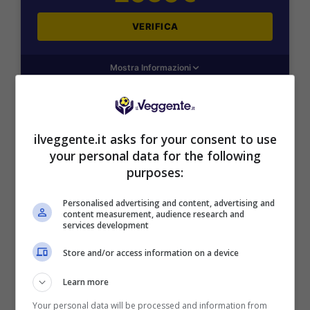
VERIFICA
Mostra Informazioni
SNAI
ilveggente.it asks for your consent to use
your personal data for the following
Bonus Benvenuto Sport: fino a 1.000€
purposes:
50% sul deposito fino a 50€
1000€
Personalised advertising and content, advertising and
content measurement, audience research and
services development
VERIFICA
Store and/or access information on a device
Mostra Informazioni
Learn more
Your personal data will be processed and information from