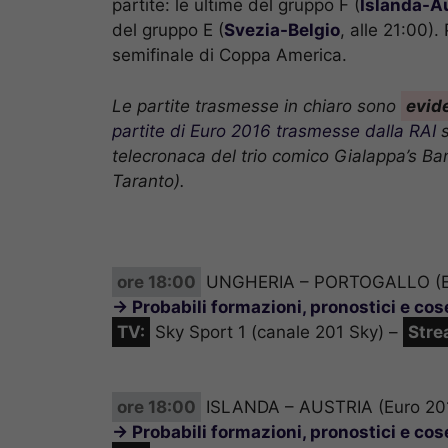
partite: le ultime del gruppo F (
Islanda-A
del gruppo E (
Svezia-Belgio
, alle 21:00).
semifinale di Coppa America.
Le partite trasmesse in chiaro sono
evid
partite di Euro 2016 trasmesse dalla RAI
s
telecronaca del trio comico Gialappa’s Ba
Taranto).
ore 18:00
UNGHERIA – PORTOGALLO (E
→ Probabili formazioni, pronostici e co
TV:
Sky Sport 1 (canale 201 Sky) –
Stre
ore 18:00
ISLANDA – AUSTRIA (Euro 20
→ Probabili formazioni, pronostici e co