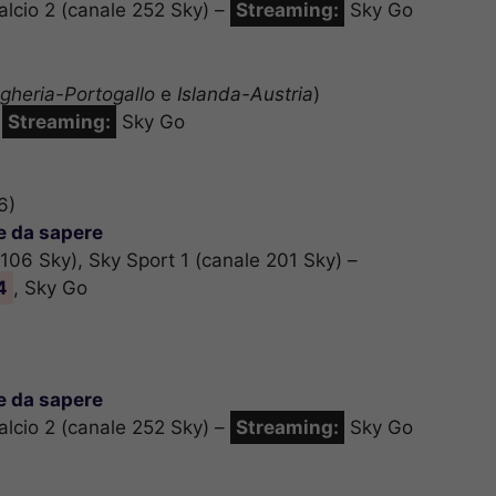
alcio 2 (canale 252 Sky) –
Streaming:
Sky Go
gheria-Portogallo
e
Islanda-Austria
)
–
Streaming:
Sky Go
6)
se da sapere
 106 Sky), Sky Sport 1 (canale 201 Sky) –
4
, Sky Go
se da sapere
alcio 2 (canale 252 Sky) –
Streaming:
Sky Go