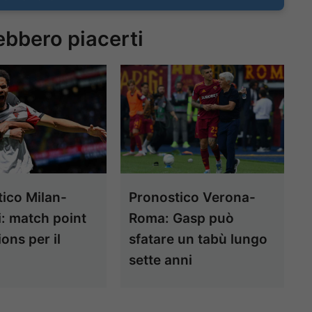
ebbero piacerti
ico Milan-
Pronostico Verona-
i: match point
Roma: Gasp può
ns per il
sfatare un tabù lungo
o
sette anni