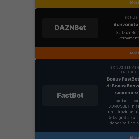
Most
BONUS 
Benvenuto 
DAZNBet
Su DaznBet 
versament
Most
BONUS BENVE
FASTBET
Bonus FastBet
di Bonus Benv
scommes
FastBet
Inserisci il co
BONUSBET in fa
registrazione: ric
50% gratis sul 
deposito fino 
Most