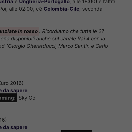
ustria
e
Ungheria-Portogallo
, alle 18:00) e l’altra
 Poi, alle 02:00, c’è
Colombia-Cile
, seconda
enziate in rosso
. Ricordiamo che tutte le 27
ono disponibili anche sul canale Rai 4 con la
nd (Giorgio Gherarducci, Marco Santin e Carlo
uro 2016)
se da sapere
aming:
Sky Go
16)
se da sapere