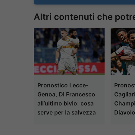
Altri contenuti che potr
Pronostico Lecce-
Pronost
Genoa, Di Francesco
Cagliar
all’ultimo bivio: cosa
Champio
serve per la salvezza
Diavol