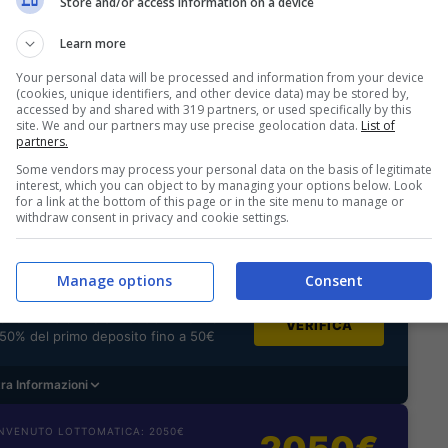
Store and/or access information on a device
Learn more
Your personal data will be processed and information from your device
S SPORTBET: 100€ SUBITO
200€
(cookies, unique identifiers, and other device data) may be stored by,
NZA deposito + fino a 50€ di
accessed by and shared with 319 partners, or used specifically by this
site. We and our partners may use precise geolocation data.
List of
rimborso
partners.
VERIFICA
deposito sport + fino a 50€ di bonus
Some vendors may process your personal data on the basis of legitimate
orso sul primo deposito
interest, which you can object to by managing your options below. Look
for a link at the bottom of this page or in the site menu to manage or
withdraw consent in privacy and cookie settings.
ra Informazioni
2050€
ENVENUTO GOLDBET: 2.050€
Manage options
Consent
a 2050€ sport e casino
istrati: 100% fino a 2.000€ in Bonus
VERIFICA
0% del primo deposito fino a 50€
ra Informazioni
NVENUTO LOTTOMATICA: 2050€