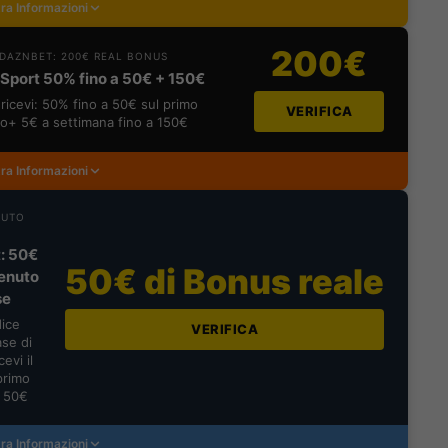
ra Informazioni
200€
DAZNBET: 200€ REAL BONUS
Sport 50% fino a 50€ + 150€
ricevi: 50% fino a 50€ sul primo
VERIFICA
o+ 5€ a settimana fino a 150€
ra Informazioni
NUTO
: 50€
50€ di Bonus reale
enuto
se
dice
VERIFICA
se di
evi il
primo
a 50€
ra Informazioni