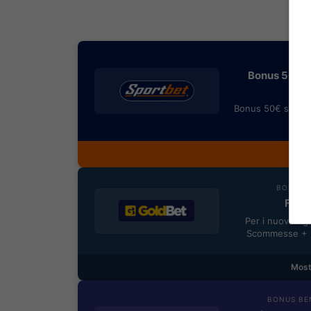
BONU
Bonus 50€ SE
Bonus 50€ senza 
rimb
Most
BONUS B
Fino 
Per i nuovi reg
Scommesse + 5
Most
BONUS BE