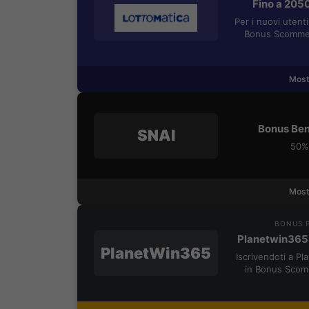
Fino a 205
Per i nuovi utent
Bonus Scommes
Most
Bonus Ben
SNAI
50% 
Most
BONUS P
Planetwin365
PlanetWin365
Iscrivendoti a P
in Bonus Scom