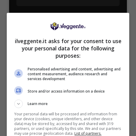
Bonus Benvenuto Sport: fino a 1.000€
50% sul deposito fino a 50€
1000€
ilveggente.it asks for your consent to use
your personal data for the following
VERIFICA
purposes:
Mostra Informazioni
Personalised advertising and content, advertising and
content measurement, audience research and
services development
PlanetWin365
Store and/or access information on a device
Learn more
BONUS PLANETWIN365: FINO A 2050€
Planetwin365: 2050€ per sport e scommesse
Your personal data will be processed and information from
your device (cookies, unique identifiers, and other device
Iscrivendoti a PlanetWin365 ricevi: 100% fino a 2000€
data) may be stored by, accessed by and shared with 319
in Bonus Scommesse + 100% fino a 50€ in Bonus
partners, or used specifically by this site. We and our partners
Sport
may use precise geolocation data.
List of partners.