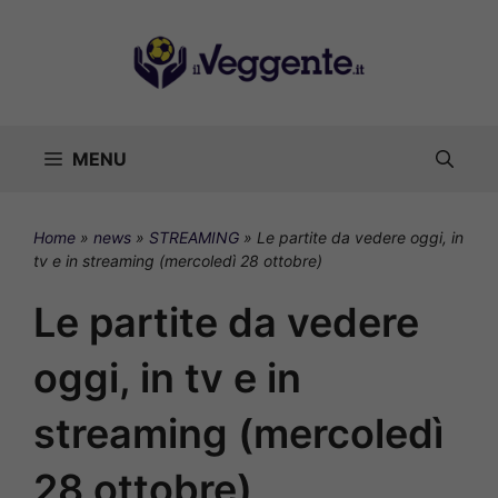
Vai
al
contenuto
MENU
Home
»
news
»
STREAMING
»
Le partite da vedere oggi, in
tv e in streaming (mercoledì 28 ottobre)
Le partite da vedere
oggi, in tv e in
streaming (mercoledì
28 ottobre)