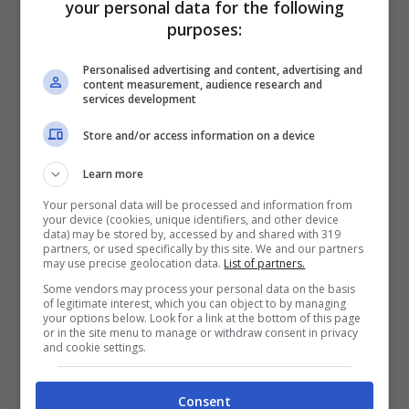
your personal data for the following
Fino a 2050€ sport e casino
purposes:
Per i nuovi registrati: 100% fino a 2.000€ in Bonus
Scommesse + 50% del primo deposito fino a 50€
Personalised advertising and content, advertising and
2050€
content measurement, audience research and
services development
VERIFICA
Store and/or access information on a device
Learn more
Mostra Informazioni
Your personal data will be processed and information from
your device (cookies, unique identifiers, and other device
data) may be stored by, accessed by and shared with 319
partners, or used specifically by this site. We and our partners
may use precise geolocation data.
List of partners.
Some vendors may process your personal data on the basis
BONUS BENVENUTO LOTTOMATICA: 2050€
of legitimate interest, which you can object to by managing
your options below. Look for a link at the bottom of this page
Fino a 2050€ bonus scommesse e sport
or in the site menu to manage or withdraw consent in privacy
Per i nuovi utenti della piattaforma: 100% fino a 50€ in
and cookie settings.
Bonus Scommesse + 100% fino a 2000€ in Bonus
Sport
Consent