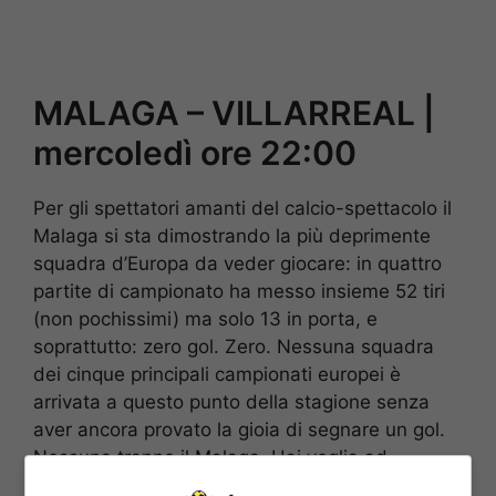
MALAGA – VILLARREAL |
mercoledì ore 22:00
Per gli spettatori amanti del calcio-spettacolo il
Malaga si sta dimostrando la più deprimente
squadra d’Europa da veder giocare: in quattro
partite di campionato ha messo insieme 52 tiri
(non pochissimi) ma solo 13 in porta, e
soprattutto: zero gol. Zero. Nessuna squadra
dei cinque principali campionati europei è
arrivata a questo punto della stagione senza
aver ancora provato la gioia di segnare un gol.
Nessuna tranne il Malaga. Hai voglia ad
aspettare che Amrabat o Charles o Horta si