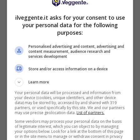
“sblocchino”: finora soltanto il 30% circa dei tiri
complessivi del Malaga sono stati calciati nello
ilveggente.it asks for your consent to use
specchio della porta (è la quarta peggiore
your personal data for the following
media, tra tutte le squadre del campionato).
purposes:
E non è detto che questo brutto periodo non
Personalised advertising and content, advertising and
possa proseguire: nel turno infrasettimanale il
content measurement, audience research and
services development
Malaga ospita il Villarreal, una delle squadre più
in forma di questo avvio di stagione. Tanto che
Store and/or access information on a device
il pronostico più probabile sembra essere che il
Learn more
Malaga possa subire un gol piuttosto che
riuscire a segnarlo. A causa di un lieve
Your personal data will be processed and information from
your device (cookies, unique identifiers, and other device
infortunio, infatti, potrebbe essere assente
data) may be stored by, accessed by and shared with 319
Amrabat, che per quanto impreciso rimane
partners, or used specifically by this site. We and our partners
may use precise geolocation data.
List of partners.
certamente il giocatore della rosa del Malaga
Some vendors may process your personal data on the basis
con più capacità di creare occasioni da gol. Tra
of legitimate interest, which you can object to by managing
gli assenti sicuri invece ci sono Flavio Ferreira,
your options below. Look for a link at the bottom of this page
or in the site menu to manage or withdraw consent in privacy
Ignacio Camacho e Roque Santa Cruz.